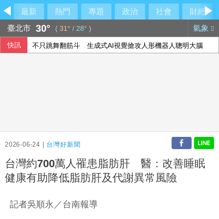
最新
熱門
專題
政治
社會
財經
30°
臺北市
氣象
(
31°
/
28°
)
快訊
不只跳舞翻筋斗 生成式AI視覺搶攻人形機器人聰明大腦
美參院通過數十名川普人事案 填補外交體系空缺
中東局勢推高物價 法國人度假吹起「平價風」
父親節遇漢光演習！賴清德：向國軍弟兄致意
2026-06-24 |
台灣好新聞
台灣約700萬人罹患脂肪肝 醫：改善睡眠
健康有助降低脂肪肝及代謝異常風險
記者吳順永／台南報導