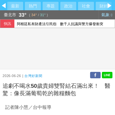
最新
熱門
專題
政治
社會
財經
33°
臺北市
氣象
(
34°
/
31°
)
快訊
高齡博覽會登場 經長：2年助開發279項高齡科技產品
陳時中稱曾提醒疫苗掮客 陳智菡怒列時間軸
北市女警淪共諜共犯？中正二分局回應了
阿根廷私有財產法引民怨 數千人抗議與警方爆發衝突
2026-06-26 |
台灣好新聞
追劇不喝水50歲貴婦雙腎結石滿出來！ 醫
驚：像長滿葡萄乾的雜糧麵包
記者陳小慧／台中報導