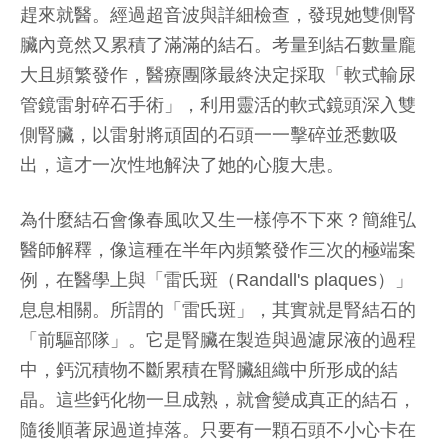
趕來就醫。經過超音波與詳細檢查，發現她雙側腎
臟內竟然又累積了滿滿的結石。考量到結石數量龐
大且頻繁發作，醫療團隊最終決定採取「軟式輸尿
管鏡雷射碎石手術」，利用靈活的軟式鏡頭深入雙
側腎臟，以雷射將頑固的石頭一一擊碎並悉數吸
出，這才一次性地解決了她的心腹大患。
為什麼結石會像春風吹又生一樣停不下來？簡維弘
醫師解釋，像這種在半年內頻繁發作三次的極端案
例，在醫學上與「雷氏斑（Randall's plaques）」
息息相關。所謂的「雷氏斑」，其實就是腎結石的
「前驅部隊」。它是腎臟在製造與過濾尿液的過程
中，鈣沉積物不斷累積在腎臟組織中所形成的結
晶。這些鈣化物一旦成熟，就會變成真正的結石，
隨後順著尿過道掉落。只要有一顆石頭不小心卡在