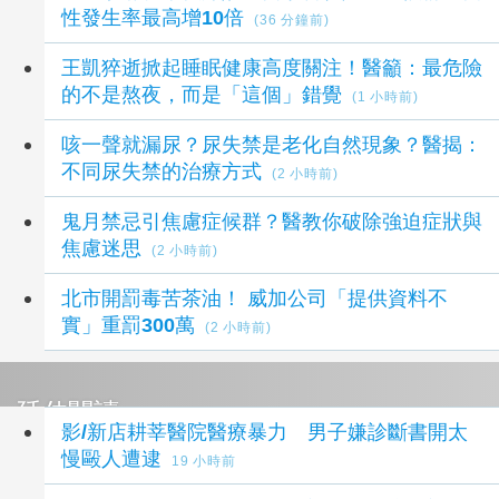
性發生率最高增10倍
(36 分鐘前)
王凱猝逝掀起睡眠健康高度關注！醫籲：最危險
的不是熬夜，而是「這個」錯覺
(1 小時前)
咳一聲就漏尿？尿失禁是老化自然現象？醫揭：
不同尿失禁的治療方式
(2 小時前)
鬼月禁忌引焦慮症候群？醫教你破除強迫症狀與
焦慮迷思
(2 小時前)
北市開罰毒苦茶油！ 威加公司「提供資料不
實」重罰300萬
(2 小時前)
延伸閱讀
影/新店耕莘醫院醫療暴力 男子嫌診斷書開太
慢毆人遭逮
19 小時前