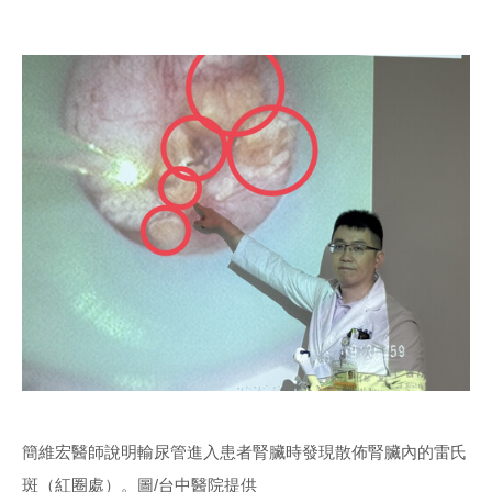
簡維宏醫師說明輸尿管進入患者腎臟時發現散佈腎臟內的雷氏
斑（紅圈處）。圖/台中醫院提供