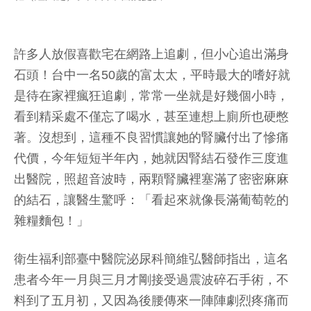
許多人放假喜歡宅在網路上追劇，但小心追出滿身
石頭！台中一名50歲的富太太，平時最大的嗜好就
是待在家裡瘋狂追劇，常常一坐就是好幾個小時，
看到精采處不僅忘了喝水，甚至連想上廁所也硬憋
著。沒想到，這種不良習慣讓她的腎臟付出了慘痛
代價，今年短短半年內，她就因腎結石發作三度進
出醫院，照超音波時，兩顆腎臟裡塞滿了密密麻麻
的結石，讓醫生驚呼：「看起來就像長滿葡萄乾的
雜糧麵包！」
衛生福利部臺中醫院泌尿科簡維弘醫師指出，這名
患者今年一月與三月才剛接受過震波碎石手術，不
料到了五月初，又因為後腰傳來一陣陣劇烈疼痛而