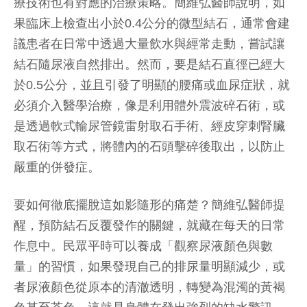
療技術也有對應的治療策略。簡維弘醫師說明，如
果臨床上檢查出小於0.4公分的微型結石，通常會建
議患者在日常中透過大量飲水與經常走動，嘗試讓
結石隨尿液自然排出。然而，要是結石直徑已經大
於0.5公分，並且引發了明顯的腰痛或血尿症狀，就
必須介入醫學治療，像是利用體外震波碎石術，或
是透過軟式輸尿管鏡雷射取石手術、經皮穿刺腎臟
取石術等方式，將體內的石頭擊碎後取出，以防止
嚴重的併發症。
要如何徹底擺脫這如影隨形的痛楚？簡維弘醫師提
醒，預防結石反覆發作的關鍵，就藏在每天的日常
作息中。民眾平時可以養成「觀察尿液顏色與數
量」的習慣，如果發現自己的排尿量明顯減少，或
者尿液顏色從原本的清澈透明，轉變為混濁的黃褐