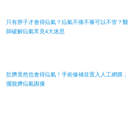
只有胖子才會得疝氣？疝氣不痛不癢可以不管？醫
師破解疝氣常見4大迷思
肚臍竟然也會得疝氣！手術修補並置入人工網膜，
擺脫臍疝氣困擾