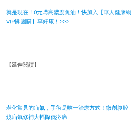
就是現在！0元購高濃度魚油！快加入【華人健康網
VIP開團購】享好康！>>>
【延伸閱讀】
老化常見的疝氣，手術是唯一治療方式！微創腹腔
鏡疝氣修補大幅降低疼痛