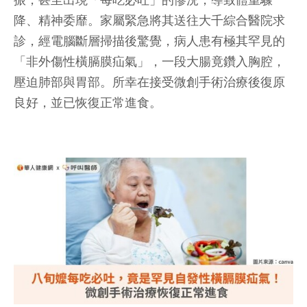
振，甚至出現「每吃必吐」的慘況，導致體重驟
降、精神委靡。家屬緊急將其送往大千綜合醫院求
診，經電腦斷層掃描後驚覺，病人患有極其罕見的
「非外傷性橫膈膜疝氣」，一段大腸竟鑽入胸腔，
壓迫肺部與胃部。所幸在接受微創手術治療後復原
良好，並已恢復正常進食。