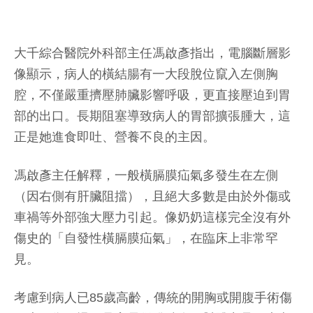
大千綜合醫院外科部主任馮啟彥指出，電腦斷層影
像顯示，病人的橫結腸有一大段脫位竄入左側胸
腔，不僅嚴重擠壓肺臟影響呼吸，更直接壓迫到胃
部的出口。長期阻塞導致病人的胃部擴張腫大，這
正是她進食即吐、營養不良的主因。
馮啟彥主任解釋，一般橫膈膜疝氣多發生在左側
（因右側有肝臟阻擋），且絕大多數是由於外傷或
車禍等外部強大壓力引起。像奶奶這樣完全沒有外
傷史的「自發性橫膈膜疝氣」，在臨床上非常罕
見。
考慮到病人已85歲高齡，傳統的開胸或開腹手術傷