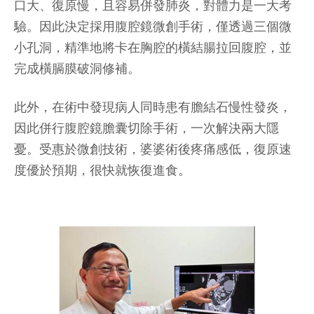
口大、復原慢，且容易併發肺炎，對體力是一大考
驗。因此決定採用腹腔鏡微創手術，僅透過三個微
小孔洞，精準地將卡在胸腔的橫結腸拉回腹腔，並
完成橫膈膜破洞修補。
此外，在術中發現病人同時患有膽結石慢性發炎，
因此併行腹腔鏡膽囊切除手術，一次解決兩大隱
憂。受惠於微創技術，婆婆術後疼痛感低，復原速
度優於預期，很快就恢復進食。