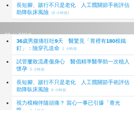
長短腳、跛行不只是老化 人工髖關節手術評估
助降臥床風險
(8 小時前)
延伸閱讀
36歲男腹痛狂吐9天 醫驚見「胃裡有180根鐵
釘」：險穿孔送命
2 小時前
試管屢敗流產傷身心 醫倡精準醫學助一次植入
懷孕
5 小時前
長短腳、跛行不只是老化 人工髖關節手術評估
助降臥床風險
8 小時前
視力模糊伴隨頭痛？ 當心一事已引爆「青光
眼」
9 小時前
57歲企業主頻尿解尿困難3年 10分鐘攝護腺拉
提手術改善
10 小時前