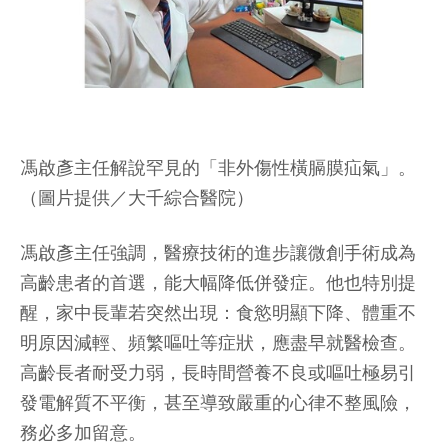
馮啟彥主任解說罕見的「非外傷性橫膈膜疝氣」。
（圖片提供／大千綜合醫院）
馮啟彥主任強調，醫療技術的進步讓微創手術成為
高齡患者的首選，能大幅降低併發症。他也特別提
醒，家中長輩若突然出現：食慾明顯下降、體重不
明原因減輕、頻繁嘔吐等症狀，應盡早就醫檢查。
高齡長者耐受力弱，長時間營養不良或嘔吐極易引
發電解質不平衡，甚至導致嚴重的心律不整風險，
務必多加留意。