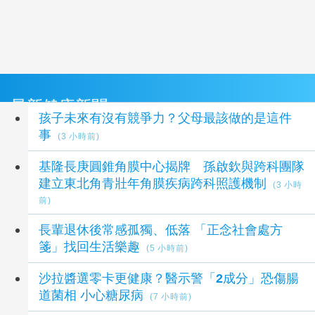
最新健康新聞
孩子未來有沒有競爭力？父母最該做的是這件
事
(3 小時前)
基隆長庚圓錐角膜中心揭牌 孫啟欽與跨科團隊
建立東北角青壯年角膜疾病跨科照護機制
(3 小時
前)
長輩退休後常感孤獨、低落 「正念社會處方
箋」找回生活樂趣
(5 小時前)
沙拉醬選零卡更健康？醫示警「2成分」恐傷腸
道菌相 小心糖尿病
(7 小時前)