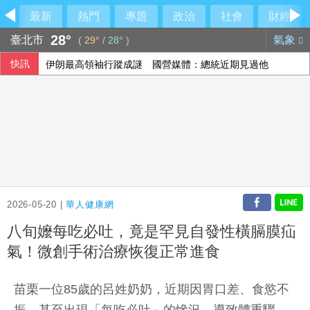
最新
熱門
專題
政治
社會
財經
28°
臺北市
氣象
(
29°
/
28°
)
快訊
伊朗最高領袖行蹤成謎 國營媒體：總統近期見過他
澤倫斯基：最多5萬名北韓軍人將部署至俄羅斯
以總理拒絕美15點加薩計畫 稱哈瑪斯徹底繳械才撤軍
傳土耳其限制商船入黑海 官員：船舶通行依然順暢
2026-05-20 |
華人健康網
八旬嬤每吃必吐，竟是罕見自發性橫膈膜疝
氣！微創手術治療恢復正常進食
苗栗一位85歲的呂姓奶奶，近期因胃口差、食慾不