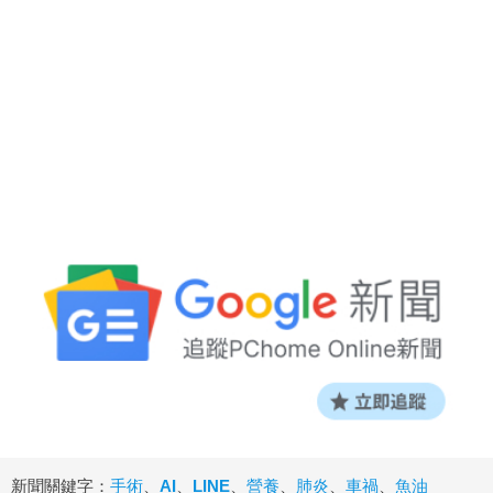
新聞關鍵字：
手術
、
AI
、
LINE
、
營養
、
肺炎
、
車禍
、
魚油