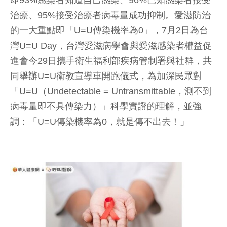
即93%感染者知道自己感染、96%已知感染者接受
治療、95%接受治療者病毒量成功抑制。愛滋防治
的一大重點即「U=U傳染機率為0」，7月2日為台
灣U=U Day，台灣愛滋病學會與愛滋感染者權益促
進會今29日攜手衛生福利部疾病管制署與社群，共
同舉辦U=U衛教宣導車開跑儀式，為加深民眾對
「U=U（Undetectable = Untransmittable，測不到
病毒量即不具傳染力）」科學實證的理解，並強
調：「U=U傳染機率為0，就是傳不出去！」