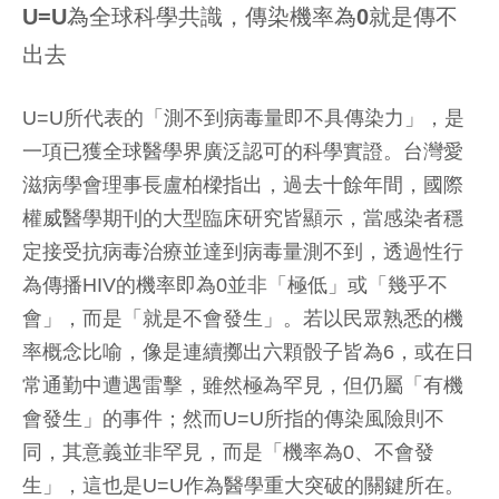
U=U為全球科學共識，傳染機率為0就是傳不
出去
U=U所代表的「測不到病毒量即不具傳染力」，是
一項已獲全球醫學界廣泛認可的科學實證。台灣愛
滋病學會理事長盧柏樑指出，過去十餘年間，國際
權威醫學期刊的大型臨床研究皆顯示，當感染者穩
定接受抗病毒治療並達到病毒量測不到，透過性行
為傳播HIV的機率即為0並非「極低」或「幾乎不
會」，而是「就是不會發生」。若以民眾熟悉的機
率概念比喻，像是連續擲出六顆骰子皆為6，或在日
常通勤中遭遇雷擊，雖然極為罕見，但仍屬「有機
會發生」的事件；然而U=U所指的傳染風險則不
同，其意義並非罕見，而是「機率為0、不會發
生」，這也是U=U作為醫學重大突破的關鍵所在。