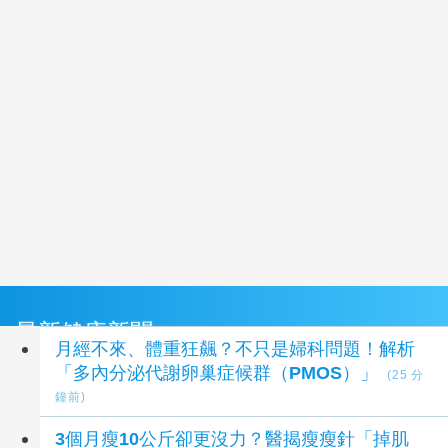
最新健康新聞
月經不來、體重狂飆？不只是婦科問題！解析
「多內分泌代謝卵巢症候群（PMOS）」
(25 分
鐘前)
3個月瘦10公斤卻更沒力？醫揭瘦瘦針「掉肌