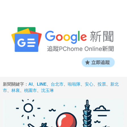
新聞關鍵字：
AI
、
LINE
、
台北市
、
啦啦隊
、
安心
、
投票
、
新北
市
、
林襄
、
桃園市
、
沈玉琳