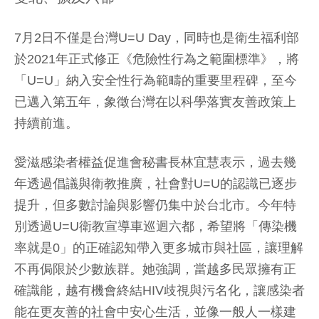
7月2日不僅是台灣U=U Day，同時也是衛生福利部
於2021年正式修正《危險性行為之範圍標準》，將
「U=U」納入安全性行為範疇的重要里程碑，至今
已邁入第五年，象徵台灣在以科學落實友善政策上
持續前進。
愛滋感染者權益促進會秘書長林宜慧表示，過去幾
年透過倡議與衛教推廣，社會對U=U的認識已逐步
提升，但多數討論與影響仍集中於台北市。今年特
別透過U=U衛教宣導車巡迴六都，希望將「傳染機
率就是0」的正確認知帶入更多城市與社區，讓理解
不再侷限於少數族群。她強調，當越多民眾擁有正
確識能，越有機會終結HIV歧視與污名化，讓感染者
能在更友善的社會中安心生活，並像一般人一樣建