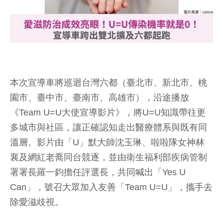
本次宣導車將巡迴台灣六都（臺北市、新北市、桃
園市、臺中市、臺南市、高雄市），沿途播放
《Team U=U大使宣導影片》，將U=U知識帶往更
多城市與社區，讓正確認知走出醫療體系與既有同
溫層。影片由「U」默大師沈玉琳、啦啦隊女神林
襄及網紅老喬同台競逐，並由衛生福利部疾病管制
署署長羅一鈞擔任評選長，共同喊出「Yes U
Can」，號召大眾加入友善「Team U=U」，攜手去
除愛滋歧視。