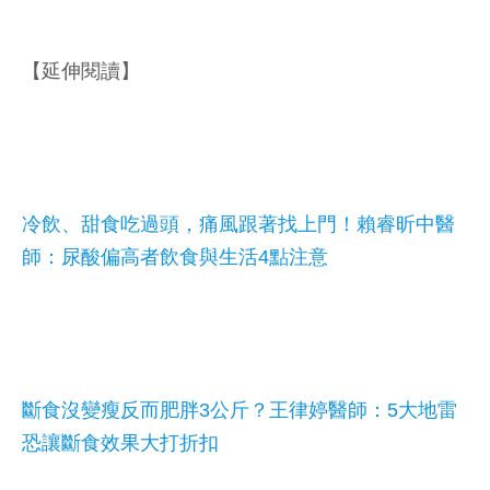
【延伸閱讀】
冷飲、甜食吃過頭，痛風跟著找上門！賴睿昕中醫
師：尿酸偏高者飲食與生活4點注意
斷食沒變瘦反而肥胖3公斤？王律婷醫師：5大地雷
恐讓斷食效果大打折扣