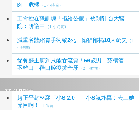
肉」危機
(1 小時前)
工會控在職訓練「拒給公假」被剝削 台大醫
院：研議中
(1 小時前)
減重名醫縮胃手術致2死 衛福部揭10大疏失
(1
小時前)
從餐廳主廚到只能吞流質！56歲男「菸檳酒」
不離口 罹口腔癌拔全牙
(2 小時前)
延伸閱讀
趙正平封林襄「小S 2.0」 小S氣炸轟：去上她
節目啊！
1 週前
水命者注意！尹衍樑、黃崇仁接連辭世 命理師
曝「7大保命守則」
1 週前