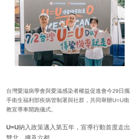
台灣愛滋病學會與愛滋感染者權益促進會今29日攜
手衛生福利部疾病管制署與社群，共同舉辦U=U衛
教宣導車開跑儀式。
U=U納入政策邁入第五年，宣導行動首度走出
雙北、擴及六都