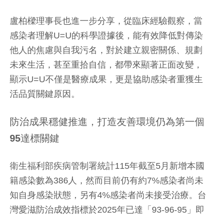
盧柏樑理事長也進一步分享，從臨床經驗觀察，當
感染者理解U=U的科學證據後，能有效降低對傳染
他人的焦慮與自我污名，對於建立親密關係、規劃
未來生活，甚至重拾自信，都帶來顯著正面改變，
顯示U=U不僅是醫療成果，更是協助感染者重獲生
活品質關鍵原因。
防治成果穩健推進，打造友善環境仍為第一個
95達標關鍵
衛生福利部疾病管制署統計115年截至5月新增本國
籍感染數為386人，然而目前仍有約7%感染者尚未
知自身感染狀態，另有4%感染者尚未接受治療。台
灣愛滋防治成效指標於2025年已達「93-96-95」即