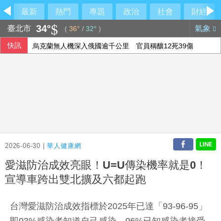
最新
熱門
專題
政治
社會
財經
34°
臺北市
氣象
(
36°
/
32°
)
快訊
烏克蘭無人機深入俄國逾千公里 官員稱釀12死39傷
台達電、光寶科7月營收年月雙增 持續創高
陳時中為何道歉？王必勝吐辛酸：滿身是箭
WTT歐洲大滿貫登場 林昀儒、鄭怡靜領軍出征
2026-06-30 |
華人健康網
愛滋防治成效亮眼！U=U傳染機率就是0！
宣導車跨出雙北擴及六都起跑
台灣愛滋防治成效指標於2025年已達「93-96-95」