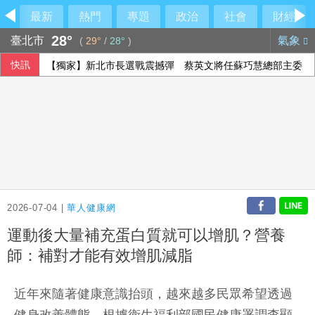
最新
熱門
專題
政治
社會
財經
28°
臺北市
氣象
(
29°
/
28°
)
快訊
【獨家】新北市長選戰震撼彈 蔡英文將任蘇巧慧總部主委
2026-07-04 |
華人健康網
運動後大量補充蛋白質就可以增肌？營養
師：補對才能有效增肌減脂
近年來隨著健康意識抬頭，越來越多民眾希望透過