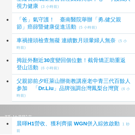
視力健康
(3 小時前)
「爸」氣守護！ 臺南醫院舉辦「勇.健父親
節」癌篩暨健康促進活動
(5 小時前)
車禍撞頭檢查無礙 連續數月頭暈婦人無奈
(5 小
時前)
拇趾外翻近30度變回個位數！截骨矯正助重返
登山活動
(6 小時前)
父親節前夕旺萊山辦衛教講座老中青三代百餘人
参加 「Dr.Liu」品牌強調台灣鳳梨台灣寶
(6 小
時前)
延伸閱讀
晨暉H1營收、獲利齊揚 WGN併入綜效啟動
1 秒
前