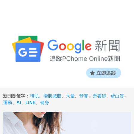
新聞關鍵字：
增肌
、
增肌減脂
、
大量
、
營養
、
營養師
、
蛋白質
、
運動
、
AI
、
LINE
、
健身