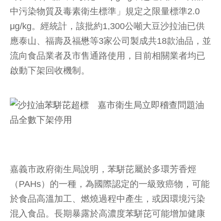
中污染物質及毒素衛生標準」規定之限量標準2.0
μg/kg。經統計，該批約1,300公噸大豆沙拉油已供
應泰山、福壽及福懋等3家公司製成共18款油品，並
流向食品業者及市售通路使用，目前相關業者均已
啟動下架回收機制。
嘉義市政府衛生局說明，苯駢芘屬於多環芳香烴
（PAHs）的一種，為國際認定的一級致癌物，可能
於食品高溫加工、燃燒過程中產生，或因環境污染
混入食品。長期暴露於高濃度苯駢芘可能增加健康