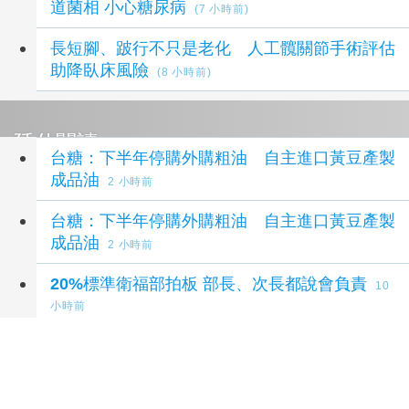
道菌相 小心糖尿病
(7 小時前)
長短腳、跛行不只是老化 人工髖關節手術評估
助降臥床風險
(8 小時前)
延伸閱讀
台糖：下半年停購外購粗油 自主進口黃豆產製
成品油
2 小時前
台糖：下半年停購外購粗油 自主進口黃豆產製
成品油
2 小時前
20%標準衛福部拍板 部長、次長都說會負責
10
小時前
問題油20%下架門檻 林靜儀：衛福部負決策責
任
1 天前
出席竹市活動被指行政不中立 柯文哲：未政治