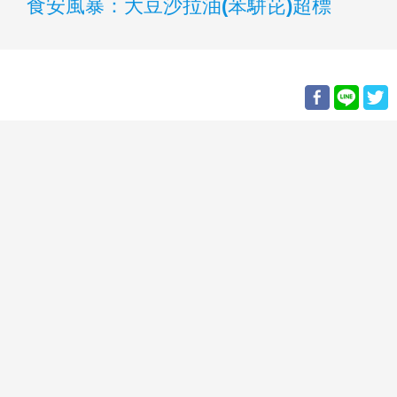
食安風暴：大豆沙拉油(苯駢芘)超標