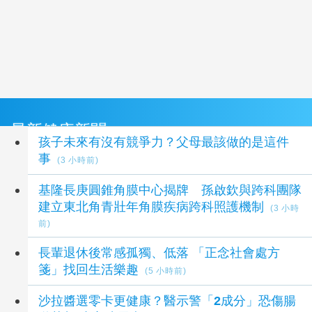
最新健康新聞
孩子未來有沒有競爭力？父母最該做的是這件
事
(3 小時前)
基隆長庚圓錐角膜中心揭牌 孫啟欽與跨科團隊
建立東北角青壯年角膜疾病跨科照護機制
(3 小時
前)
長輩退休後常感孤獨、低落 「正念社會處方
箋」找回生活樂趣
(5 小時前)
沙拉醬選零卡更健康？醫示警「2成分」恐傷腸