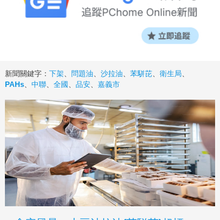
新聞關鍵字：
下架
、
問題油
、
沙拉油
、
苯駢芘
、
衛生局
、
PAHs
、
中聯
、
全國
、
品安
、
嘉義市