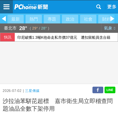
最新
熱門
專題
政治
社會
財經
28°
臺北市
氣象
(
29°
/
28°
)
快訊
印尼破獲1.3噸K他命走私市價37億元 遭扣留船員含台籍
澤倫斯基：最多5萬名北韓軍人將部署至俄羅斯
傳土耳其限制商船入黑海 官員：船舶通行依然順暢
以總理拒絕美15點加薩計畫 稱哈瑪斯徹底繳械才撤軍
2026-07-02 |
三星傳媒
沙拉油苯駢芘超標 嘉市衛生局立即稽查問
題油品全數下架停用