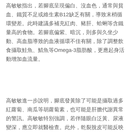
高敏敏指出，若腳底呈現偏白、沒血色，通常與貧
血、鐵質不足或維生素B12缺乏有關，導致末梢循
環變差。此時建議多補充紅肉、豬肝、蛤蜊等含鐵
量高的食物。若腳底偏紫、暗沉，則多與久坐少
動、高血脂導致的血液循環不佳有關，除了調整飲
食攝取鮭魚、鯖魚等Omega-3脂肪酸，更應起身活
動增加血流量。
高敏敏進一步說明，腳底發黃除了可能是攝取過多
紅蘿蔔、南瓜等胡蘿蔔素，也可能是肝膽代謝異常
的警訊。高敏敏特別強調，若伴隨眼白泛黃、尿液
變深，應立即就醫檢查。此外，乾裂脫皮可能反映