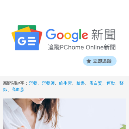
新聞關鍵字：
營養
、
營養師
、
維生素
、
臉書
、
蛋白質
、
運動
、
醫
師
、
高血脂