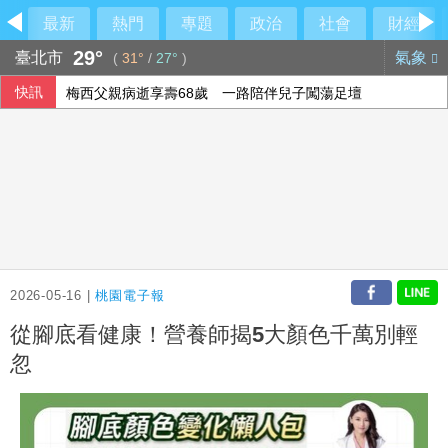
最新
熱門
專題
政治
社會
財經
29°
臺北市
氣象
(
31°
/
27°
)
快訊
梅西父親病逝享壽68歲 一路陪伴兒子闖蕩足壇
2026-05-16 |
桃園電子報
從腳底看健康！營養師揭5大顏色千萬別輕
忽