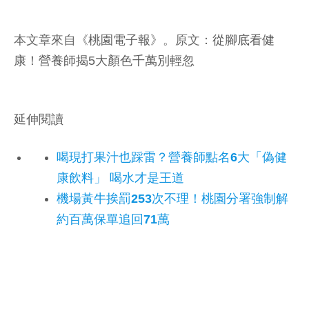
本文章來自《
桃園電子報
》。原文：
從腳底看健
康！營養師揭5大顏色千萬別輕忽
延伸閱讀
喝現打果汁也踩雷？營養師點名6大「偽健
康飲料」 喝水才是王道
機場黃牛挨罰253次不理！桃園分署強制解
約百萬保單追回71萬