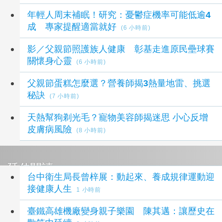
年輕人周末補眠！研究：憂鬱症機率可能低逾4
成 專家提醒適當就好
(6 小時前)
影／父親節照護族人健康 彰基走進原民壘球賽
關懷身心靈
(6 小時前)
父親節蛋糕怎麼選？營養師揭3熱量地雷、挑選
秘訣
(7 小時前)
天熱幫狗剃光毛？寵物美容師揭迷思 小心反增
皮膚病風險
(8 小時前)
延伸閱讀
台中衛生局長曾梓展：動起來、養成規律運動迎
接健康人生
1 小時前
臺鐵高雄機廠變身親子樂園 陳其邁：讓歷史在