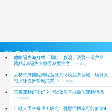
最新健康新聞
他吃隔夜海鮮麵「嘔吐、腹瀉」洗腎一週救命
醫點名5隔夜食物腎友要注意
(2 小時前)
大林慈濟醫院跨院區擬真情境競賽登場 模擬實
戰演練提升醫療品質
(10 小時前)
空腹運動好不好？中醫教你掌握最佳運動時機
(14 小時前)
年輕人周末補眠！研究：憂鬱症機率可能低逾4