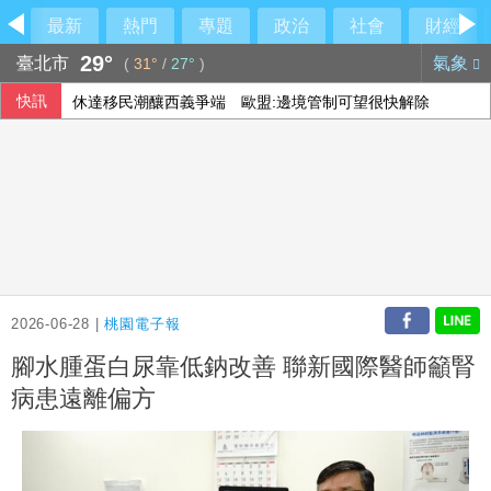
最新
熱門
專題
政治
社會
財經
29°
臺北市
氣象
(
31°
/
27°
)
快訊
休達移民潮釀西義爭端 歐盟:邊境管制可望很快解除
2026-06-28 |
桃園電子報
腳水腫蛋白尿靠低鈉改善 聯新國際醫師籲腎
病患遠離偏方