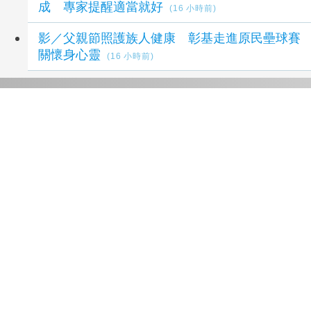
成 專家提醒適當就好
(16 小時前)
影／父親節照護族人健康 彰基走進原民壘球賽
關懷身心靈
(16 小時前)
延伸閱讀
台中衛生局長曾梓展：動起來、養成規律運動迎
接健康人生
11 小時前
新樓醫深入社區首攜復興里 打造全方位高齡友
善防護網
12 小時前
新樓醫深入社區首攜復興里 打造全方位高齡友
善防護網
13 小時前
台南新樓醫院社區健康中心攜手復興里 打造全
方位高齡友善防護網
19 小時前