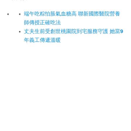
端午吃粽怕脹氣血糖高 聯新國際醫院營養
師傳授正確吃法
丈夫生前受創世桃園院到宅服務守護 她當9
年義工傳遞溫暖