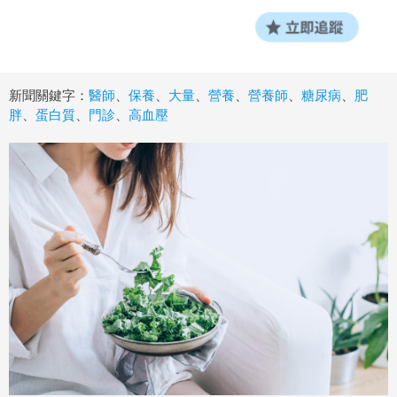
新聞關鍵字：
醫師
、
保養
、
大量
、
營養
、
營養師
、
糖尿病
、
肥
胖
、
蛋白質
、
門診
、
高血壓