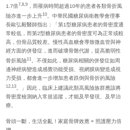
7,8,9
1.7倍
，而罹病時間超過10年的患者各類骨折風
10
險亦進一步上升
。中華民國糖尿病衛教學會理事
長歐弘毅醫師指出：「第1型糖尿病患者的骨密度通
常較低，而第2型糖尿病患者的骨密度可為正常或較
高，但骨品質較差。慢性高血糖會導致微血管與神
經方面的併發症，進而破壞骨骼代謝，提高脆弱性
11
骨折風險
。不僅如此，糖尿病相關的併發症如周
邊神經病變造成感覺功能受損、視網膜病變造成視
力受損，都會進一步增加患者跌倒與骨折的風險
12,13
。」因此，臨床上建議此類高風險族群應該將
骨密度檢測納入常規追蹤，才能及早發現、及早治
療。
骨頭一斷，生活全亂！家庭骨牌效應 × 照護壓力倍