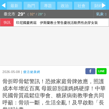
最新
熱門
專題
政治
社會
財經
29°
臺北市
氣象
(
32°
/
28°
)
快訊
印尼國慶將屆 伊斯蘭教士警告慶祝活動男性勿穿女裝
花蓮堰塞湖防災 水利署加強疏濬、放寬河道降低風險
高溫旺季助攻 統一企業、超商雙雄7月營收齊創高
心疼妻小無處可去！郭哲敏聲請大直豪宅解封 高院裁定：繳2
2026-05-08 |
優活健康網
骨折即骨鬆警訊！恐掀家庭骨牌效應，照護
成本年增近百萬 母親節別讓媽媽硬撐！中華
民國骨質疏鬆症學會、糖尿病衛教學會共同
呼籲：骨頭一斷，生活全亂！及早啟動「長