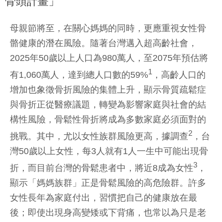
骨頭計畫」
母親節將至，在關心媽媽的同時，更應重視女性骨
骼健康的潛在風險。隨著台灣邁入超高齡社會，
2025年50歲以上人口為980萬人，至2075年預估將
1
有1,060萬人，達到總人口數的59%
，高齡人口的
增加也象徵骨折風險的集體上升，顯示骨質疏鬆症
與骨折正從醫療議題，轉變為影響家庭與社會的結
構性風險，骨鬆性骨折將成為多數家庭必須面對的
2
挑戰。其中，尤以女性族群風險更高，據調查
，台
灣50歲以上女性，每3人就有1人一生中可能出現骨
3
折，而目前台灣的骨鬆患者中，將近8成為女性
，
顯示「媽媽族群」正是骨鬆風險的高危險群。許多
女性長年為家庭付出，習慣把自己的健康放在最
後；即使出現身高變矮或下背痛，也常以為只是老