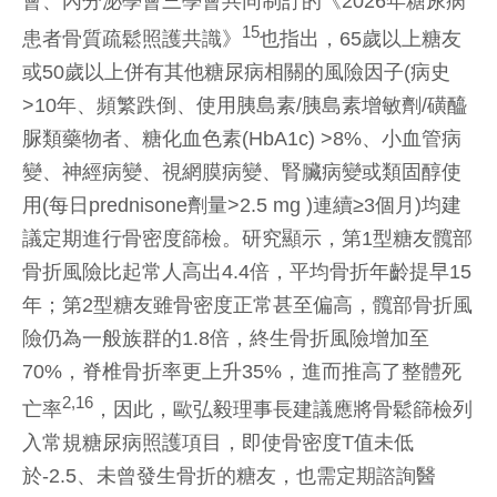
會、內分泌學會三學會共同制訂的《2026年糖尿病
15
患者骨質疏鬆照護共識》
也指出，65歲以上糖友
或50歲以上併有其他糖尿病相關的風險因子(病史
>10年、頻繁跌倒、使用胰島素/胰島素增敏劑/磺醯
脲類藥物者、糖化血色素(HbA1c) >8%、小血管病
變、神經病變、視網膜病變、腎臟病變或類固醇使
用(每日prednisone劑量>2.5 mg )連續≥3個月)均建
議定期進行骨密度篩檢。研究顯示，第1型糖友髖部
骨折風險比起常人高出4.4倍，平均骨折年齡提早15
年；第2型糖友雖骨密度正常甚至偏高，髖部骨折風
險仍為一般族群的1.8倍，終生骨折風險增加至
70%，脊椎骨折率更上升35%，進而推高了整體死
2,16
亡率
，因此，歐弘毅理事長建議應將骨鬆篩檢列
入常規糖尿病照護項目，即使骨密度T值未低
於-2.5、未曾發生骨折的糖友，也需定期諮詢醫