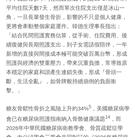
平均住院天數7天，然而單次住院支出僅是冰山一
角，一旦長輩發生骨折，影響的不只是個人健康，
更將會牽動整個家庭運作。韓德生理事長指出：
「結合民間照護實務估算，從手術、住院費用、後
續復健與長期照護支出，到子女需請假陪伴，一年
新增的直接與間接成本極可能突破百萬台幣，形成
照護與經濟的雙重壓力，帶來沉重負擔，常導致原
本穩定的家庭和諧產生連鎖失衡，形成『骨頭一
斷，生活全亂』，如骨牌般持續崩倒的負面衝
擊。」
5
糖友骨鬆性骨折之風險上升約34%
，美國糖尿病學
14
會已在糖尿病照護指南納入骨骼健康議題
，而
2026年中華民國糖尿病衛教學會、骨質疏鬆症學