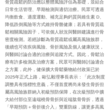
骨質疏鬆的防治應以整體風險評估為基礎，並結合
日常生活管理、早期檢測與適切治療。民眾可透過
均衡飲食、適度運動、補充足夠鈣質與維生素 D、
降低跌倒風險等方式維持骨骼健康；若具有骨質疏
鬆相關風險因子，可依個人狀況與醫師建議進行骨
密度檢測。若經診斷為骨質疏鬆或屬高風險族群，
後續也可依疾病風險、骨折風險及個人健康狀況，
與醫師討論合適的治療與追蹤方式。因此，骨鬆治
療有許多檢測及治療方案，民眾可與醫師討論適合
之方案，此外，健保擴大骨鬆藥物給付政策已於
2025年正式上路，歐弘毅理事長表示：「此次制度
調整具有指標性意義，不僅首度將尚未發生骨折但
屬高風險族群納入初級預防保障，在次級預防中擴
大給付部位至遠端橈骨骨折與近端肱骨骨折，透過
「早期預防＋骨折後介入」雙重防線，讓更多高風