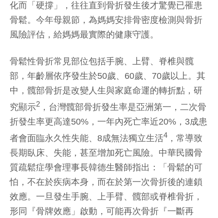
化而「硬撐」，往往直到骨折發生後才驚覺已罹患
骨鬆。今年母親節，為媽媽安排骨密度檢測與骨折
風險評估，給媽媽最實際的健康守護。
骨鬆性骨折常見部位包括手腕、上臂、脊椎與髖
部，年齡層依序發生於50歲、60歲、70歲以上。其
中，髖部骨折是改變人生與家庭命運的轉折點，研
2
究顯示
，台灣髖部骨折發生率是亞洲第一，二次骨
折發生率更高達50%，一年內死亡率近20%，3成患
4
者會面臨永久性失能、8成無法獨立生活
，常導致
長期臥床、失能，甚至增加死亡風險。中華民國骨
質疏鬆症學會理事長韓德生醫師指出：「骨鬆的可
怕，不在於疾病本身，而在於第一次骨折後的連鎖
效應。一旦發生手腕、上手臂、髖部或脊椎骨折，
形同『骨牌效應」啟動，可能再次骨折『一斷再