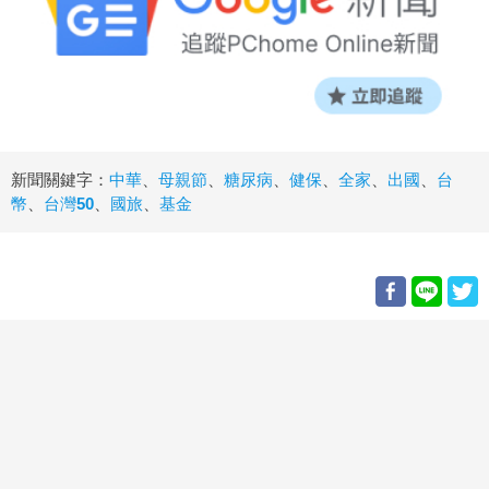
新聞關鍵字：
中華
、
母親節
、
糖尿病
、
健保
、
全家
、
出國
、
台
幣
、
台灣50
、
國旅
、
基金