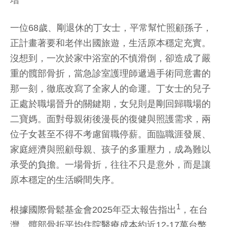
增
一位68歲、剛退休的丁女士，平常幫忙照顧孫子，
正計畫著要和老伴出國旅遊，生活原本穩定充實。
沒想到，一次於家中浴室的不慎滑倒，卻造成了嚴
重的髖部骨折，當急診室護理師遞過手術同意書的
那一刻，徹底改寫了全家人的命運。丁女士的兒子
正處於職場晉升的關鍵期，女兒則是剛回歸職場的
二寶媽。面對母親術後漫長的復健與照護需求，兩
位子女甚至不得不考慮留職停薪。面臨職涯發展、
家庭經濟與照顧母親、孩子的多重壓力，成為難以
承受的負擔。一場骨折，往往不只是意外，而是讓
原本穩定的生活瞬間失序。
1
根據國際骨鬆基金會2025年亞太報告指出
，在台
灣，髖部骨折平均住院醫療成本約近12-17萬台幣、