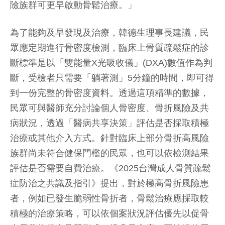
險族群可更早啟動骨鬆治療。」
為了能夠及早發現及治療，韓德生理事長建議，民
眾應定期進行骨密度檢測，臨床上骨質疏鬆症的診
斷標準是以「雙能量X光吸收儀」(DXA)數值作為判
斷，受檢者只需要「躺著測」5分鐘的時間，即可得
到一份完整的骨密度資料。透過這項精準的數據，
民眾可與醫師充分討論個人骨密度、骨折風險及共
病狀況，透過「醫病共享決策」評估是否採取積極
治療或其他介入方式。針對臨床上部分骨折高風險
族群尚未符合健保門檻的民眾，也可以依檢測結果
評估是否需要自費治療。《2025台灣成人骨質疏鬆
症防治之共識及指引》提出，對於極高骨折風險患
者，例如已發生脆弱性骨折者，骨鬆治療應採取較
積極的治療策略，可以依個案狀況評估優先以促骨