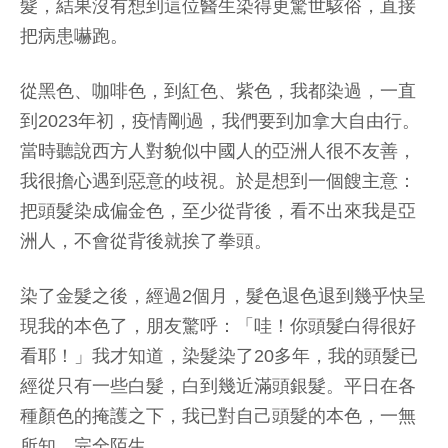
髮，結果沒有想到這位醫生染得更驚世駭俗，直接
把病患嚇跑。
從黑色、咖啡色，到紅色、紫色，我都染過，一直
到2023年初，疫情剛過，我們要到加拿大自由行。
當時聽說西方人對貌似中國人的亞洲人很不友善，
我很擔心遇到惡意的歧視。於是想到一個餿主意：
把頭髮染成偏金色，至少從背後，看不出來我是亞
洲人，不會從背後就挨了拳頭。
染了金髮之後，經過2個月，髮色退色退到幾乎快呈
現我的本色了，朋友驚呼：「哇！你頭髮白得很好
看耶！」我才知道，染髮染了20多年，我的頭髮已
經從只有一些白髮，白到幾近滿頭銀髮。平日在各
種顏色的掩護之下，我已對自己頭髮的本色，一無
所知，完全陌生。