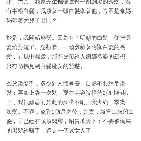
頭。尤其，我家先生偏偏遺傳一頭黝黑的秀髮，沒
有半根白髮，我頂著一頭白髮牽著他，豈不是像媽
媽帶著大兒子出門？
於是，我開始染髮。因為有了明顯的白髮，便把長
髮給剪短了。想想看，一頭參雜著明顯白髮的長
髮，在風中飄盪，那不會帶給人婀娜多姿的幻想，
只有彷彿見到白髮魔女的驚嚇。
囿於染髮劑，多少對人體有害，自然不要經常染
髮；再加上染一次髮，要在美容院裡待2個小時以
上，我很難忍耐如此的久坐不動。我大約一季染一
次髮。不過，熬到2個月之後，其實，新冒出來的白
髮，早已經在頭頂閃爍，昭告著天下：不要被偽裝
的黑髮給騙了，這是一個老女人了！