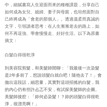
中，細膩書寫人生迎面而來的種種課題，分享自己
如何成為女兒、媳婦、妻子與母親，也坦然面對自
己終將成為「會老的那個人」。透過溫柔而真誠的
文字，引領讀者思考：在人生漸漸老去的路上，如
何不再逞強、學會慢慢走、好好生活。以下為原書
摘文：
白髮白得很乾淨
到美容院剪髮，和美髮師閒聊：「我最後一次染髮
是2年多前了，想說頭髮白就白吧！隨他去了！」會
拋出這段話，細思量，其實對這頭招搖的白髮，我
的內心仍有些許忐忑不安，有試探美髮師的企圖。
美髮師接腔：「妳何必染髮！？妳的頭髮白得很乾
淨，很漂亮啊！」