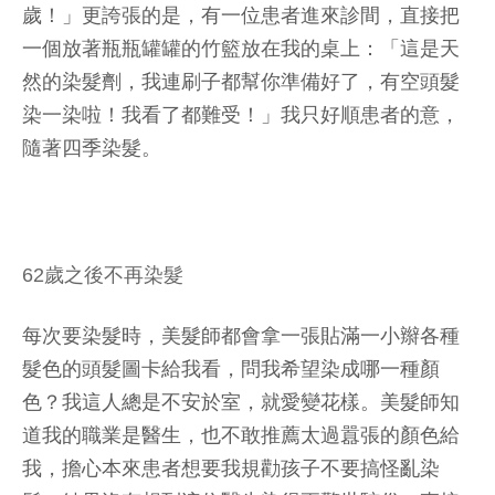
歲！」更誇張的是，有一位患者進來診間，直接把
一個放著瓶瓶罐罐的竹籃放在我的桌上：「這是天
然的染髮劑，我連刷子都幫你準備好了，有空頭髮
染一染啦！我看了都難受！」我只好順患者的意，
隨著四季染髮。
62歲之後不再染髮
每次要染髮時，美髮師都會拿一張貼滿一小辮各種
髮色的頭髮圖卡給我看，問我希望染成哪一種顏
色？我這人總是不安於室，就愛變花樣。美髮師知
道我的職業是醫生，也不敢推薦太過囂張的顏色給
我，擔心本來患者想要我規勸孩子不要搞怪亂染