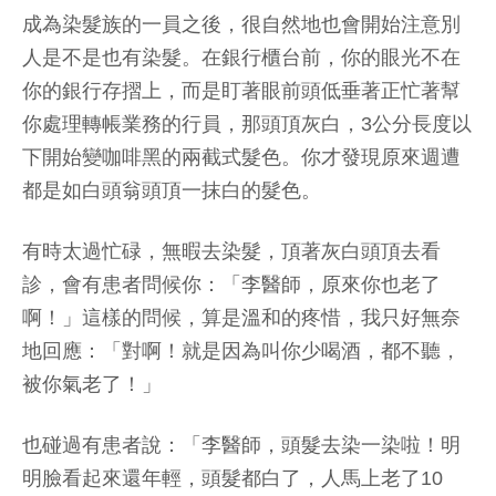
成為染髮族的一員之後，很自然地也會開始注意別
人是不是也有染髮。在銀行櫃台前，你的眼光不在
你的銀行存摺上，而是盯著眼前頭低垂著正忙著幫
你處理轉帳業務的行員，那頭頂灰白，3公分長度以
下開始變咖啡黑的兩截式髮色。你才發現原來週遭
都是如白頭翁頭頂一抹白的髮色。
有時太過忙碌，無暇去染髮，頂著灰白頭頂去看
診，會有患者問候你：「李醫師，原來你也老了
啊！」這樣的問候，算是溫和的疼惜，我只好無奈
地回應：「對啊！就是因為叫你少喝酒，都不聽，
被你氣老了！」
也碰過有患者說：「李醫師，頭髮去染一染啦！明
明臉看起來還年輕，頭髮都白了，人馬上老了10