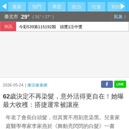
最新
熱門
專題
政治
社會
財經
29°
臺北市
氣象
(
31°
/
27°
)
快訊
今彩539第115192期 頭獎1注中獎
2026-05-24 |
優活健康網
62歲決定不再染髮，意外活得更自在！她曝
最大收穫：搭捷運常被讓座
年老了會長白頭髮，但其實不用刻意染黑。兒童家
庭醫學專家李家燕於《舞動亮閃閃的白髮》一書