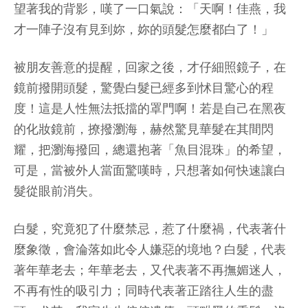
望著我的背影，嘆了一口氣說：「天啊！佳燕，我
才一陣子沒有見到妳，妳的頭髮怎麼都白了！」
被朋友善意的提醒，回家之後，才仔細照鏡子，在
鏡前撥開頭髮，驚覺白髮已經多到怵目驚心的程
度！這是人性無法抵擋的罩門啊！若是自己在黑夜
的化妝鏡前，撩撥瀏海，赫然驚見華髮在其間閃
耀，把瀏海撥回，總還抱著「魚目混珠」的希望，
可是，當被外人當面驚嘆時，只想著如何快速讓白
髮從眼前消失。
白髮，究竟犯了什麼禁忌，惹了什麼禍，代表著什
麼象徵，會淪落如此令人嫌惡的境地？白髮，代表
著年華老去；年華老去，又代表著不再撫媚迷人，
不再有性的吸引力；同時代表著正踏往人生的盡