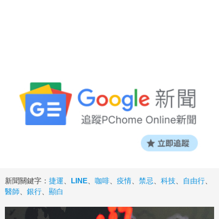
新聞關鍵字：
捷運
、
LINE
、
咖啡
、
疫情
、
禁忌
、
科技
、
自由行
、
醫師
、
銀行
、
顯白