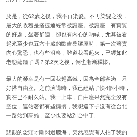
於是，從62歲之後，我不再染髮。不再染髮之後，
最大的收穫是搭捷運經常被讓座。被讓座，有實質
的好處，坐著舒適，卻也有內心的吶喊，尤其被看
起來至少也五六十歲的歐吉桑讓座時，第一次著實
內心驚恐，也有些沮喪，難道我看起來，已經如此
老態龍鍾了嗎？第2次之後，倒也漸漸釋懷。
最大的榮幸是有一回我趕高鐵，因為全部客滿，只
好搭自由座。之前演講時，我已經站了快4個小時，
實在已不耐久站。我一上車，自由座果然完全沒有
空位，連站著都有些擁擠，我想這下子沒有從台北
一路站到高雄，至少也要站到台中了。
悲觀的念頭才剛閃過腦海，突然感覺有人拍了我的