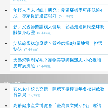
(3 小時前)
年輕人周末補眠！研究：憂鬱症機率可能低逾4
成 專家提醒適當就好
(5 小時前)
影／父親節照護族人健康 彰基走進原民壘球賽
關懷身心靈
(6 小時前)
父親節蛋糕怎麼選？營養師揭3熱量地雷、挑選
秘訣
(7 小時前)
天熱幫狗剃光毛？寵物美容師揭迷思 小心反增
皮膚病風險
(7 小時前)
延伸閱讀
彰化女中校長交接 陳威亨接棒百年名校開啟教
育新局
2 小時前
高齡健康產業博覽會「臺灣農業樂活館」 邀請