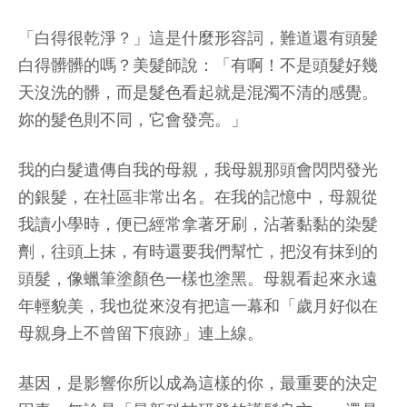
「白得很乾淨？」這是什麼形容詞，難道還有頭髮
白得髒髒的嗎？美髮師說：「有啊！不是頭髮好幾
天沒洗的髒，而是髮色看起就是混濁不清的感覺。
妳的髮色則不同，它會發亮。」
我的白髮遺傳自我的母親，我母親那頭會閃閃發光
的銀髮，在社區非常出名。在我的記憶中，母親從
我讀小學時，便已經常拿著牙刷，沾著黏黏的染髮
劑，往頭上抹，有時還要我們幫忙，把沒有抹到的
頭髮，像蠟筆塗顏色一樣也塗黑。母親看起來永遠
年輕貌美，我也從來沒有把這一幕和「歲月好似在
母親身上不曾留下痕跡」連上線。
基因，是影響你所以成為這樣的你，最重要的決定