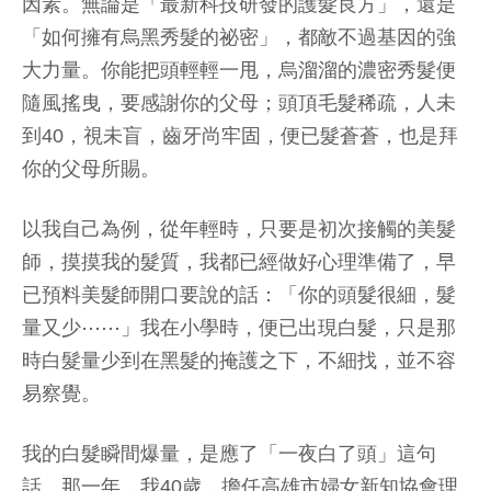
因素。無論是「最新科技研發的護髮良方」，還是
「如何擁有烏黑秀髮的祕密」，都敵不過基因的強
大力量。你能把頭輕輕一甩，烏溜溜的濃密秀髮便
隨風搖曳，要感謝你的父母；頭頂毛髮稀疏，人未
到40，視未盲，齒牙尚牢固，便已髮蒼蒼，也是拜
你的父母所賜。
以我自己為例，從年輕時，只要是初次接觸的美髮
師，摸摸我的髮質，我都已經做好心理準備了，早
已預料美髮師開口要說的話：「你的頭髮很細，髮
量又少⋯⋯」我在小學時，便已出現白髮，只是那
時白髮量少到在黑髮的掩護之下，不細找，並不容
易察覺。
我的白髮瞬間爆量，是應了「一夜白了頭」這句
話。那一年，我40歲，擔任高雄市婦女新知協會理