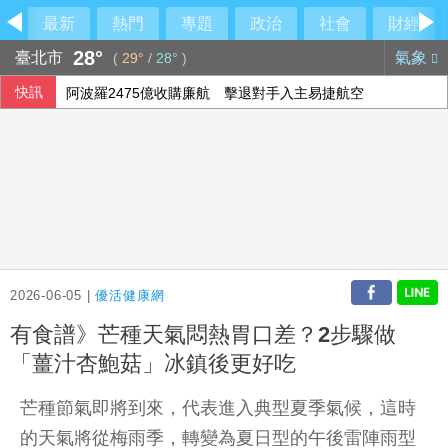
最新
熱門
專題
政治
社會
財經
28°
臺北市
氣象
(
29°
/
28°
)
快訊
阿波羅2475億收購廉航 擊退對手入主易捷航空
投資人評估企業財報 歐股互有漲跌
西班牙飛地移民危機 官員促歐盟用籌碼確保摩洛哥配合
2026-06-05 |
優活健康網
有食譜》芒種天氣悶熱胃口差？2步驟做
「薑汁杏鮑菇」冰鎮後更好吃
芒種節氣即將到來，代表進入典型夏季氣候，這時
的天氣將從梅雨季，轉變為夏日型的午後雷陣雨型