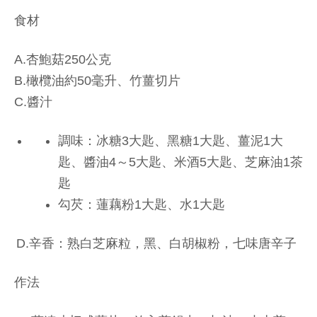
食材
A.杏鮑菇250公克
B.橄欖油約50毫升、竹薑切片
C.醬汁
調味：冰糖3大匙、黑糖1大匙、薑泥1大
匙、醬油4～5大匙、米酒5大匙、芝麻油1茶
匙
勾芡：蓮藕粉1大匙、水1大匙
D.辛香：熟白芝麻粒，黑、白胡椒粉，七味唐辛子
作法