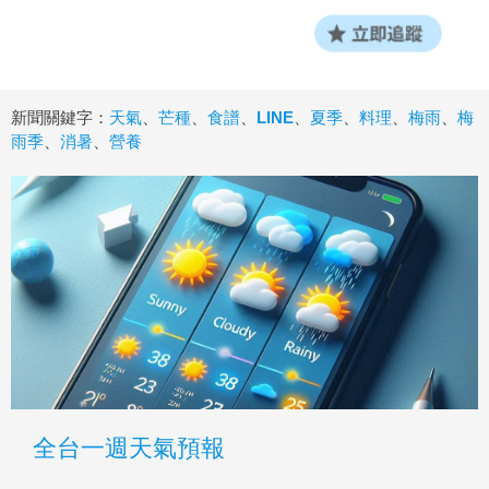
新聞關鍵字：
天氣
、
芒種
、
食譜
、
LINE
、
夏季
、
料理
、
梅雨
、
梅
雨季
、
消暑
、
營養
全台一週天氣預報