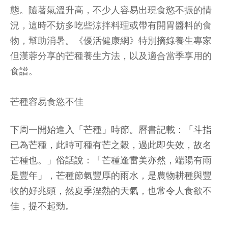
態。隨著氣溫升高，不少人容易出現食慾不振的情
況，這時不妨多吃些涼拌料理或帶有開胃醬料的食
物，幫助消暑。《優活健康網》特別摘錄養生專家
但漢蓉分享的芒種養生方法，以及適合當季享用的
食譜。
芒種容易食慾不佳
下周一開始進入「芒種」時節。曆書記載：「斗指
已為芒種，此時可種有芒之穀，過此即失效，故名
芒種也。」俗話說：「芒種逢雷美亦然，端陽有雨
是豐年」，芒種節氣豐厚的雨水，是農物耕種與豐
收的好兆頭，然夏季溼熱的天氣，也常令人食欲不
佳，提不起勁。