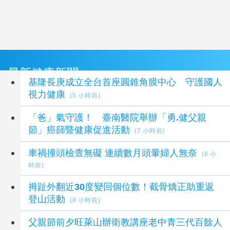
最新健康新聞
基隆長庚成立全台首座圓錐角膜中心 守護國人
視力健康
(5 小時前)
「爸」氣守護！ 臺南醫院舉辦「勇.健父親
節」癌篩暨健康促進活動
(7 小時前)
車禍撞頭檢查無礙 連續數月頭暈婦人無奈
(8 小
時前)
拇趾外翻近30度變回個位數！截骨矯正助重返
登山活動
(8 小時前)
父親節前夕旺萊山辦衛教講座老中青三代百餘人