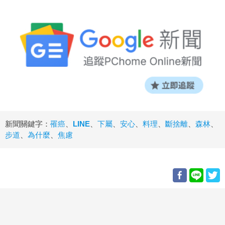
新聞關鍵字：
罹癌
、
LINE
、
下屬
、
安心
、
料理
、
斷捨離
、
森林
、
步道
、
為什麼
、
焦慮