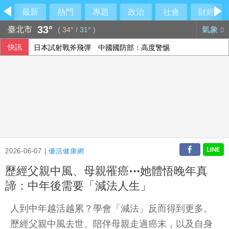
最新
熱門
專題
政治
社會
財經
33°
臺北市
氣象
(
34°
/
31°
)
快訊
日本試射戰斧飛彈 中國國防部：高度警惕
戰鬥陀螺成網購詐騙誘餌 數產署揭假賣貨便手法
尼泊爾政府傳在中國壓力下取消國際藏學研討會
大馬前首相依斯邁沙比利因病住院 檢方起訴期程延後
2026-06-07 |
優活健康網
歷經父親中風、母親罹癌⋯她體悟晚年真
諦：中年後需要「減法人生」
人到中年越活越累？學會「減法」反而得到更多。
歷經父親中風去世、陪伴母親走過癌末，以及自身