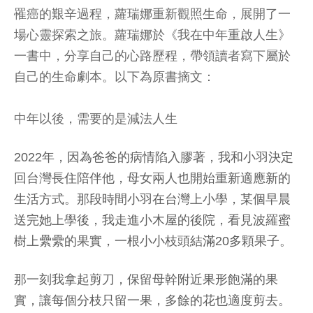
罹癌的艱辛過程，蘿瑞娜重新觀照生命，展開了一
場心靈探索之旅。蘿瑞娜於《我在中年重啟人生》
一書中，分享自己的心路歷程，帶領讀者寫下屬於
自己的生命劇本。以下為原書摘文：
中年以後，需要的是減法人生
2022年，因為爸爸的病情陷入膠著，我和小羽決定
回台灣長住陪伴他，母女兩人也開始重新適應新的
生活方式。那段時間小羽在台灣上小學，某個早晨
送完她上學後，我走進小木屋的後院，看見波羅蜜
樹上纍纍的果實，一根小小枝頭結滿20多顆果子。
那一刻我拿起剪刀，保留母幹附近果形飽滿的果
實，讓每個分枝只留一果，多餘的花也適度剪去。