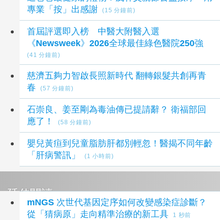
專業「按」出感謝
(15 分鐘前)
首屆評選即入榜 中醫大附醫入選
《Newsweek》2026全球最佳綠色醫院250強
(41 分鐘前)
慈濟五夠力智啟長照新時代 翻轉銀髮共創再青
春
(57 分鐘前)
石崇良、姜至剛為毒油傳已提請辭？ 衛福部回
應了！
(58 分鐘前)
嬰兒黃疸到兒童脂肪肝都別輕忽！醫揭不同年齡
「肝病警訊」
(1 小時前)
延伸閱讀
mNGS 次世代基因定序如何改變感染症診斷？
從「猜病原」走向精準治療的新工具
1 秒前