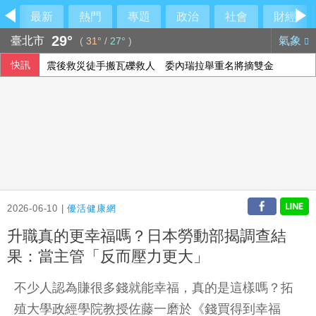
最新
熱門
專題
政治
社會
財經
29°
臺北市
氣象
(
31°
/
27°
)
快訊
震後救災徒手搬瓦礫救人 委內瑞拉舉重名將摘雙金
電動滑板車事故增 巴(黎)強制佩戴安全帽及反光裝備
龍科三期計畫提報行政院審議 拚119年開放產業申租
慈濟遭詐10億 張景森提2建議「自淨」
2026-06-10 |
優活健康網
升職真的更幸福嗎？日本勞動部揭調查結
果：當主管「反而壓力更大」
不少人認為賺很多錢就能幸福，真的是這樣嗎？拓
殖大學政經學院教授佐藤一磨於《錢買得到幸福