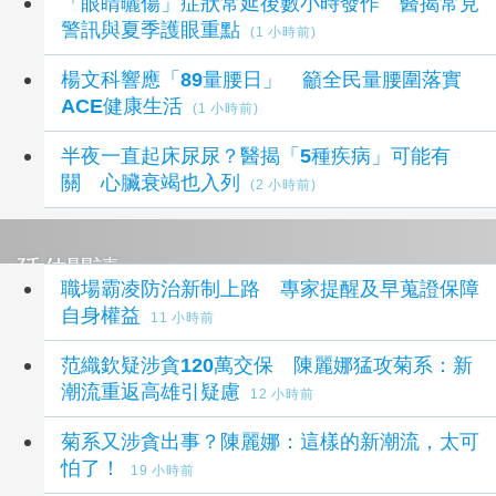
「眼睛曬傷」症狀常延後數小時發作 醫揭常見
警訊與夏季護眼重點
(1 小時前)
楊文科響應「89量腰日」 籲全民量腰圍落實
ACE健康生活
(1 小時前)
半夜一直起床尿尿？醫揭「5種疾病」可能有
關 心臟衰竭也入列
(2 小時前)
延伸閱讀
職場霸凌防治新制上路 專家提醒及早蒐證保障
自身權益
11 小時前
范織欽疑涉貪120萬交保 陳麗娜猛攻菊系：新
潮流重返高雄引疑慮
12 小時前
菊系又涉貪出事？陳麗娜：這樣的新潮流，太可
怕了！
19 小時前