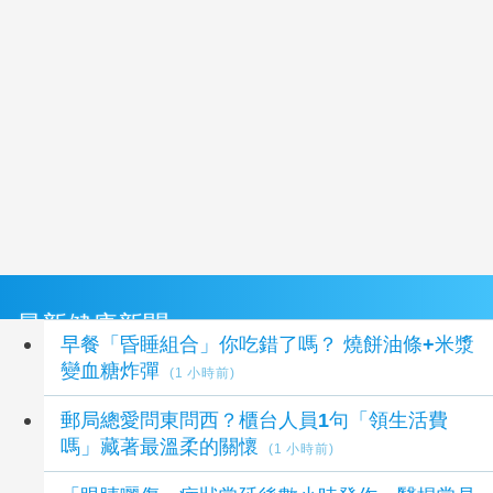
最新健康新聞
早餐「昏睡組合」你吃錯了嗎？ 燒餅油條+米漿
變血糖炸彈
(1 小時前)
郵局總愛問東問西？櫃台人員1句「領生活費
嗎」藏著最溫柔的關懷
(1 小時前)