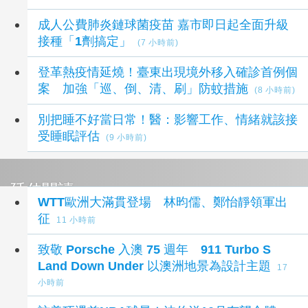
成人公費肺炎鏈球菌疫苗 嘉市即日起全面升級
接種「1劑搞定」
(7 小時前)
登革熱疫情延燒！臺東出現境外移入確診首例個
案 加強「巡、倒、清、刷」防蚊措施
(8 小時前)
別把睡不好當日常！醫：影響工作、情緒就該接
受睡眠評估
(9 小時前)
延伸閱讀
WTT歐洲大滿貫登場 林昀儒、鄭怡靜領軍出
征
11 小時前
致敬 Porsche 入澳 75 週年 911 Turbo S
Land Down Under 以澳洲地景為設計主題
17
小時前