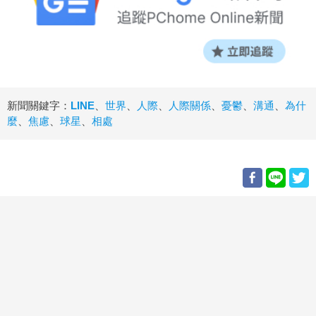
新聞關鍵字：
LINE
、
世界
、
人際
、
人際關係
、
憂鬱
、
溝通
、
為什
麼
、
焦慮
、
球星
、
相處