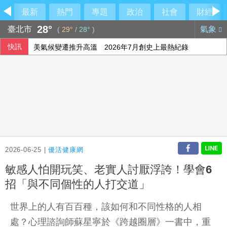
最新
熱門
專題
政治
社會
財經
28°
臺北市
氣象
(
29°
/
28°
)
快訊
美氣候變遷推升高溫 2026年7月創史上最熱紀錄
哥倫比亞7.4強震增至111死 美洲多國允諾伸援
比金字塔頂端還頂端 世界傳奇卡就是傳奇
外溢保單保費年增1.5倍 實物給付型銷量腰斬
2026-06-25 |
優活健康網
敏感人怕開玩笑、老實人討厭浮誇！學會6
招「與不同個性的人打交道」
世界上的人有百百種，該如何和不同性格的人相
處？心理諮詢師蘇星寧於《跨越圈層》一書中，重