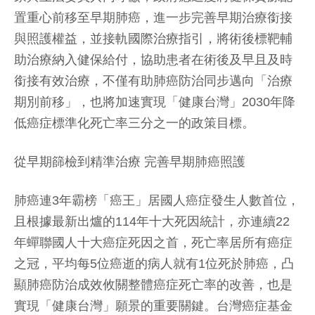
置重心前移至早期肺癌，進一步完善早期治療銜接
與照護權益，並接軌國際治療指引，將術後標靶輔
助治療納入健保給付，協助患者在術後及早且及時
銜接有效治療，不僅有助肺癌防治同步邁向「治療
期別前移」，也將加速實現「健康台灣」2030年降
低癌症標準化死亡率三分之一的政策目標。
從早期篩檢到精準治療 完善早期肺癌照護
肺癌連3年霸榜「癌王」居國人癌症發生人數首位，
且根據最新出爐的114年十大死因統計，亦連續22
年蟬聯國人十大癌症死因之首，死亡率居所有癌症
之冠，平均每5位癌逝的病人就有1位死於肺癌，凸
顯肺癌防治成效攸關整體癌症死亡率的改善，也是
實現「健康台灣」願景的重要關鍵。台灣癌症基金