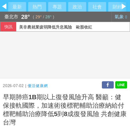
最新
熱門
專題
政治
社會
財經
28°
臺北市
氣象
(
29°
/
28°
)
快訊
美非農就業疲弱降低升息風險 歐股收紅
2026-07-02 |
優活健康網
早期肺癌1B期以上復發風險升高 醫籲：健
保接軌國際，加速術後標靶輔助治療納給付
標靶輔助治療降低5到8成復發風險 共創健康
台灣