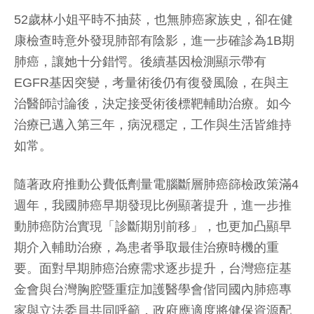
52歲林小姐平時不抽菸，也無肺癌家族史，卻在健
康檢查時意外發現肺部有陰影，進一步確診為1B期
肺癌，讓她十分錯愕。後續基因檢測顯示帶有
EGFR基因突變，考量術後仍有復發風險，在與主
治醫師討論後，決定接受術後標靶輔助治療。如今
治療已邁入第三年，病況穩定，工作與生活皆維持
如常。
隨著政府推動公費低劑量電腦斷層肺癌篩檢政策滿4
週年，我國肺癌早期發現比例顯著提升，進一步推
動肺癌防治實現「診斷期別前移」，也更加凸顯早
期介入輔助治療，為患者爭取最佳治療時機的重
要。面對早期肺癌治療需求逐步提升，台灣癌症基
金會與台灣胸腔暨重症加護醫學會偕同國內肺癌專
家與立法委員共同呼籲，政府應適度將健保資源配