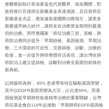
會醫療副執行長張家崙也代表醫界、病友團體，對
政府推行百億癌症新藥基金表達感謝，且目前癌症
新藥基金充足，應加速銜接國際治療指引，讓更多
新藥儘早納入給付，讓癌友在治療黃金期用到最適
切的治療。而呼應國家「癌症治療三箭」策略，肺
癌防治應同步提升「早期篩檢、基因檢測、早期治
療」三大環節的可近性，完善篩檢、診斷、治療的
銜接，進一步提升肺癌整體存活表現，讓台灣在肺
癌防治上建立從篩檢、診斷到治療全面期別前移的
新典範。
以肺腺癌為例， 65% 患者帶有特定驅動基因突變，
其中以EGFR基因突變為大宗，占比達55%。而基
因檢測是早期肺癌銜接精準治療的重要關鍵，台灣
癌症基金會自110年起推動「早期肺癌EGFR基因檢