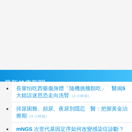
最新健康新聞
長輩怕吃西藥傷身體「隨機挑幾顆吃」 醫揭5
大錯誤迷思恐走向洗腎
(3 小時前)
排尿困難、頻尿、夜尿別隱忍 醫：把握黃金治
療期
(4 小時前)
mNGS 次世代基因定序如何改變感染症診斷？