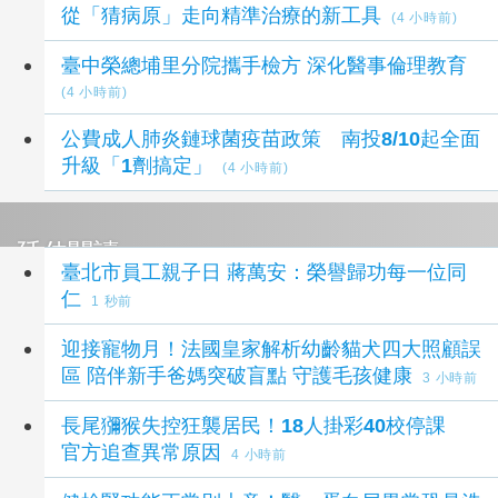
從「猜病原」走向精準治療的新工具
(4 小時前)
臺中榮總埔里分院攜手檢方 深化醫事倫理教育
(4 小時前)
公費成人肺炎鏈球菌疫苗政策 南投8/10起全面
升級「1劑搞定」
(4 小時前)
延伸閱讀
臺北市員工親子日 蔣萬安：榮譽歸功每一位同
仁
1 秒前
迎接寵物月！法國皇家解析幼齡貓犬四大照顧誤
區 陪伴新手爸媽突破盲點 守護毛孩健康
3 小時前
長尾獼猴失控狂襲居民！18人掛彩40校停課
官方追查異常原因
4 小時前