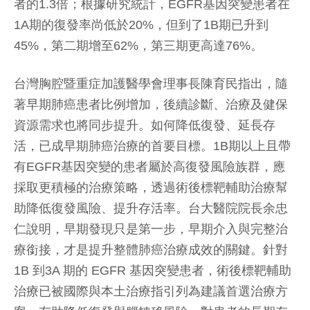
者的1.3倍；根據研究統計，EGFR基因突變患者在
1A期的復發率尚低於20%，但到了1B期已升到
45%，第二期增至62%，第三期更高達76%。
台灣胸腔暨重症加護醫學會理事長陳育民指出，隨
著早期肺癌患者比例增加，後續診斷、治療及健保
資源需求也將同步提升。如何降低復發、延長存
活，已成早期肺癌治療的首要目標。1B期以上且帶
有EGFR基因突變的患者屬於高復發風險族群，應
採取更積極的治療策略，透過術後標靶輔助治療幫
助降低復發風險、提升存活率。台大醫院院長余忠
仁說明，早期發現只是第一步，早期介入與完整治
療銜接，才是提升整體肺癌治療成效的關鍵。針對
1B 到3A 期的 EGFR 基因突變患者，術後標靶輔助
治療已被國際與本土治療指引列為建議首選治療方