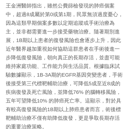
王金洲醫師指出，雖然公費篩檢發現的肺癌個案
中，超過8成屬於第0或第1期，民眾無須過度憂心，
因為這類早期個案多數以定期追蹤或手術治療為
主，並非都需要進一步接受藥物治療。隨著期別進
展，1B期以上患者的復發風險也會逐步上升，因此
近年醫界越加重視如何協助這群患者在手術後進一
步降低復發風險，朝向真正的長期存活，並盡可能
維持家庭功能、工作能力與生活品質。根據臨床試
驗數據顯示，1B-3A期的EGFR基因突變患者，手術
後接受第三代標靶輔助治療，可降低5成至近8成的
疾病復發及死亡風險，並降低76% 的腦轉移風險，
五年可望降低10% 的肺癌死亡率。這顯示，對於具
有較高復發風險的1B期以上肺癌患者而言，術後標
靶輔助治療不僅有助降低復發，更是爭取長期存活
的重要治療策略。