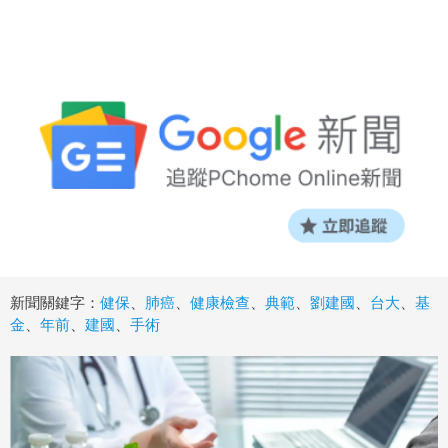
新聞關鍵字：
健保
、
肺癌
、
健康檢查
、
典範
、
劉建國
、
台大
、
基
金
、
年前
、
建國
、
手術