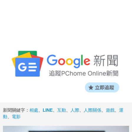
新聞關鍵字：
相處
、
LINE
、
互動
、
人際
、
人際關係
、
遊戲
、
運
動
、
電影