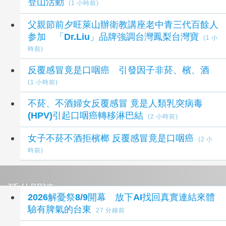
登山活動
(1 小時前)
父親節前夕旺萊山辦衛教講座老中青三代百餘人
参加 「Dr.Liu」品牌強調台灣鳳梨台灣寶
(1 小
時前)
反覆感冒竟是口咽癌 引發因子非菸、檳、酒
(1 小時前)
不菸、不酒婦女反覆感冒 竟是人類乳突病毒
(HPV)引起口咽癌轉移淋巴結
(2 小時前)
女子不菸不酒拒檳榔 反覆感冒竟是口咽癌
(2 小
時前)
延伸閱讀
2026解憂祭8/9開幕 放下AI找回真實連結來體
驗有脾氣的台東
27 分鐘前