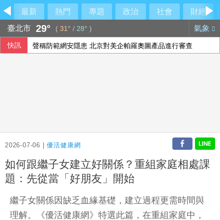
最新
熱門
專題
政治
社會
財經
29°
臺北市
氣象
(
31°
/
28°
)
快訊
聲稱防範網安隱患 北京對美企帕羅奧圖產品進行審查
中磊前7月營收創同期新高 年增逾5成
獅隊屢遭完封 陳傑憲：林安可這種天才也願改變
立院完成總預算2輪協商 韓國瑜：下週進行後續處理
2026-07-06 |
優活健康網
如何跟繼子女建立好關係？重組家庭相處課
題：先從當「好朋友」開始
繼子女關係因缺乏血緣基礎，建立過程更需時間與
理解。《優活健康網》特選此篇，在重組家庭中，