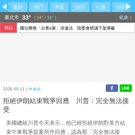
最新
熱門
專題
政治
社會
財經
33°
臺北市
氣象
(
34°
/
31°
)
快訊
國台辦推「台青e家」涉違法 陸委會研議下架屏蔽
雄獅上半年EPS 7.27元 下半年營收獲利可期
檢調偵辦貪瀆案 高雄議員范織欽到案應訊
《災害防救法》修法拍板增列海嘯、堰塞湖 各機關須設「災
2026-05-11 |
中央社
拒絕伊朗結束戰爭回應 川普：完全無法接
受
美國總統川普今天表示，他已經拒絕伊朗對美方結
束中東戰爭提案所作回應，認為那「完全無法接