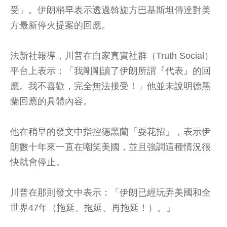
受」。伊朗稍早表示透過斡旋方巴基斯坦傳達對美
方最新停火提案的回應。
法新社報導，川普在自家真實社群（Truth Social）
平台上表示：「我剛剛讀了伊朗所謂『代表』的回
應。我不喜歡，完全無法接受！」他並未說明德黑
蘭回應的具體內容。
他在稍早的發文中指控德黑蘭「耍花招」，表示伊
朗數十年來一直在嘲笑美國，並且強調這種情況很
快就會停止。
川普在那則發文中表示：「伊朗已經玩弄美國和全
世界47年（拖延、拖延、再拖延！）。」