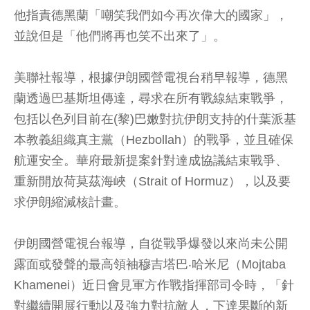
他指責德黑蘭「嘲笑我們如今再次偉大的國家」，
並說但是「他們將再也笑不出來了」。
美聯社報導，根據伊朗國營電視台稍早報導，德黑
蘭透過巴基斯坦傳達，尋求在所有戰線結束戰爭，
包括以色列目前在(黎)巴嫩對抗伊朗支持的什葉派基
本教義組織真主黨（Hezbollah）的戰爭，並且確保
航運安全。華府最新提案針對達成協議結束戰爭、
重新開放荷莫茲海峽（Strait of Hormuz），以及要
求伊朗縮減核計畫。
伊朗國營電視台報導，自從戰爭爆發以來尚未公開
露面或發聲的最高領袖穆吉塔巴‧哈米尼（Mojtaba
Khamenei）近日會見軍方作戰指揮部司令時，「針
對繼續開展行動以及強力對抗敵人，下達果斷的新