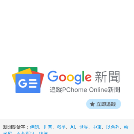
新聞關鍵字：
伊朗
、
川普
、
戰爭
、
AI
、
世界
、
中東
、
以色列
、
哈
米尼
、
巴基斯坦
、
總統