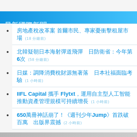
最新國際新聞
房地產稅改革案 首爾市民、專家憂衝擊租屋市
場
(18 分鐘前)
北韓疑朝日本海射彈道飛彈 日防衛省：今年第
6次
(58 分鐘前)
日媒：調降消費稅財源無著落 日本社福面臨考
驗
(1 小時前)
IIFL Capital 攜手 Flytxt，運用自主型人工智能
推動資產管理規模可持續增長
(1 小時前)
650萬冊神話崩了！《週刊少年Jump》首跌破
百萬 出版界震撼
(2 小時前)