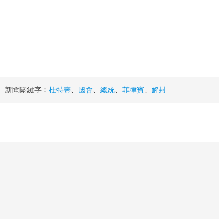
新聞關鍵字：
杜特蒂
、
國會
、
總統
、
菲律賓
、
解封