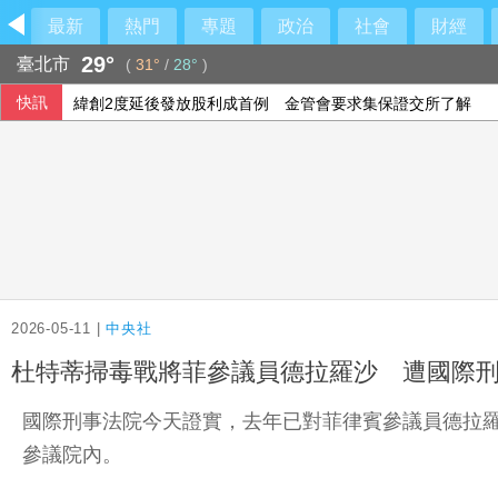
最新
熱門
專題
政治
社會
財經
29°
臺北市
(
31°
/
28°
)
快訊
緯創2度延後發放股利成首例 金管會要求集保證交所了解
北市基隆路3段民宅火警 7旬婦人身亡
勤誠上半年每股賺21.83元 通過設立越南子公司
CPI破2%！7月漲2.54%外食房租機票漲不停
2026-05-11 |
中央社
杜特蒂掃毒戰將菲參議員德拉羅沙 遭國際
國際刑事法院今天證實，去年已對菲律賓參議員德拉
參議院內。