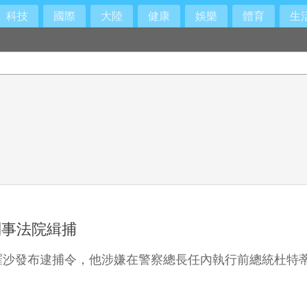
科技
國際
大陸
健康
娛樂
體育
生
刑事法院緝捕
羅沙發布逮捕令，他涉嫌在警察總長任內執行前總統杜特