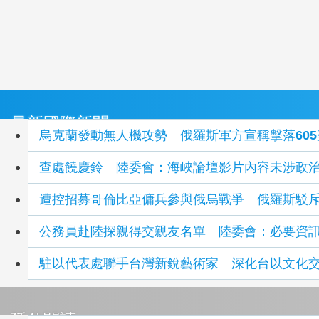
最新國際新聞
烏克蘭發動無人機攻勢 俄羅斯軍方宣稱擊落605
查處饒慶鈴 陸委會：海峽論壇影片內容未涉政
遭控招募哥倫比亞傭兵參與俄烏戰爭 俄羅斯駁
公務員赴陸探親得交親友名單 陸委會：必要資
駐以代表處聯手台灣新銳藝術家 深化台以文化