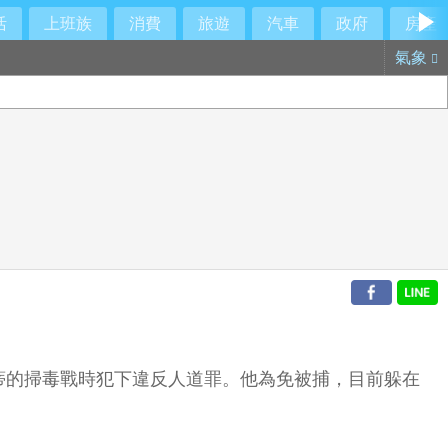
活
上班族
消費
旅遊
汽車
政府
房產
氣象
蒂的掃毒戰時犯下違反人道罪。他為免被捕，目前躲在