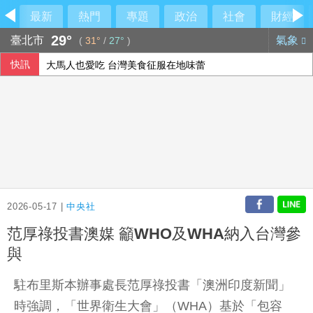
最新
熱門
專題
政治
社會
財經
29°
臺北市
氣象
(
31°
/
27°
)
快訊
大馬人也愛吃 台灣美食征服在地味蕾
俄軍空襲烏克蘭首都基輔及周邊區域 造成4人喪命
泰國校園槍擊案增至9死 遭波及12歲女童不治
備戰反封鎖！管碧玲赴左營驗證海巡平戰轉換
2026-05-17 |
中央社
范厚祿投書澳媒 籲WHO及WHA納入台灣參
與
駐布里斯本辦事處長范厚祿投書「澳洲印度新聞」
時強調，「世界衛生大會」（WHA）基於「包容