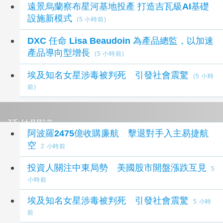
遠景烏蘭察布星河基地投產 打造吉瓦級AI基礎
設施新模式
(5 小時前)
DXC 任命 Lisa Beaudoin 為產品總監，以加速
產品導向型增長
(5 小時前)
埃及知名女星涉毒被判死 引發社會震驚
(5 小時
前)
延伸閱讀
阿波羅2475億收購廉航 擊退對手入主易捷航
空
2 小時前
投資人關注中東局勢 美國股市開盤漲跌互見
5
小時前
埃及知名女星涉毒被判死 引發社會震驚
5 小時
前