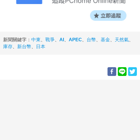
新聞關鍵字：
中東
、
戰爭
、
AI
、
APEC
、
台幣
、
基金
、
天然氣
、
庫存
、
新台幣
、
日本