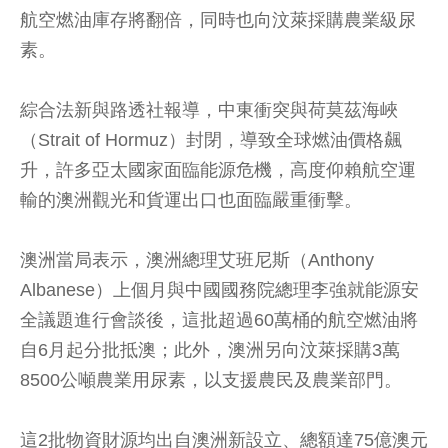
航空燃油庫存將翻倍，同時也向汶萊採購農業級尿
素。
綜合法新與路透社報導，中東衝突與荷莫茲海峽
（Strait of Hormuz）封閉，導致全球燃油價格飆
升，許多亞太國家面臨能源危機，高度仰賴航空運
輸的澳洲觀光和貨運出口也面臨嚴重衝擊。
澳洲當局表示，澳洲總理艾班尼斯（Anthony
Albanese）上個月與中國國務院總理李強就能源安
全議題進行會談後，這批超過60萬桶的航空燃油將
自6月起分批抵澳；此外，澳洲另向汶萊採購3萬
8500公噸農業用尿素，以支援農民及農業部門。
這2批物資財源均出自澳洲新設立、總額達75億澳元