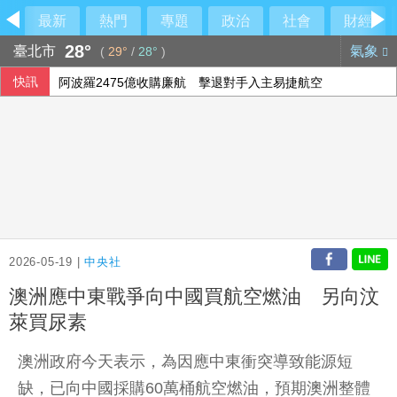
最新
熱門
專題
政治
社會
財經
28°
臺北市
氣象
(
29°
/
28°
)
快訊
阿波羅2475億收購廉航 擊退對手入主易捷航空
西班牙飛地移民危機 官員促歐盟用籌碼確保摩洛哥配合
投資人評估企業財報 歐股互有漲跌
2026-05-19 |
中央社
澳洲應中東戰爭向中國買航空燃油 另向汶
萊買尿素
澳洲政府今天表示，為因應中東衝突導致能源短
缺，已向中國採購60萬桶航空燃油，預期澳洲整體