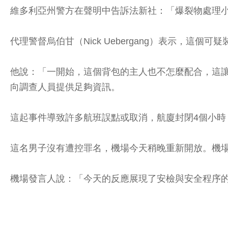
維多利亞州警方在聲明中告訴法新社：「爆裂物處理
代理警督烏伯甘（Nick Uebergang）表示，
他說：「一開始，這個背包的主人也不怎麼配合，這讓情況變得有點
向調查人員提供足夠資訊。
這起事件導致許多航班誤點或取消，航廈封閉4個小時
這名男子沒有遭控罪名，機場今天稍晚重新開放。機
機場發言人說：「今天的反應展現了安檢與安全程序