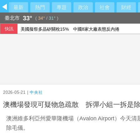
最新
熱門
專題
政治
社會
財經
33°
臺北市
(
34°
/
31°
)
快訊
美國擬祭多晶矽關稅15% 中國8家大廠表態反內捲
農水署活動喊「黃世杰凍蒜」 他舉報賄選
石崇良、姜至剛真請辭？莊瑞雄一句震撼回應
40公里就能做公益 富邦全民線上跑至10月底
2026-05-21 |
中央社
澳機場發現可疑物急疏散 拆彈小組一拆是
澳洲維多利亞州愛華隆機場（Avalon Airpor
除毛儀。