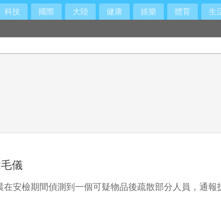
科技
國際
大陸
健康
娛樂
體育
生
除毛儀
t）今天清晨在安檢期間偵測到一個可疑物品後疏散部分人員