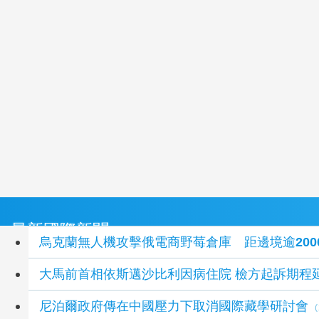
最新國際新聞
烏克蘭無人機攻擊俄電商野莓倉庫 距邊境逾200
大馬前首相依斯邁沙比利因病住院 檢方起訴期程
尼泊爾政府傳在中國壓力下取消國際藏學研討會