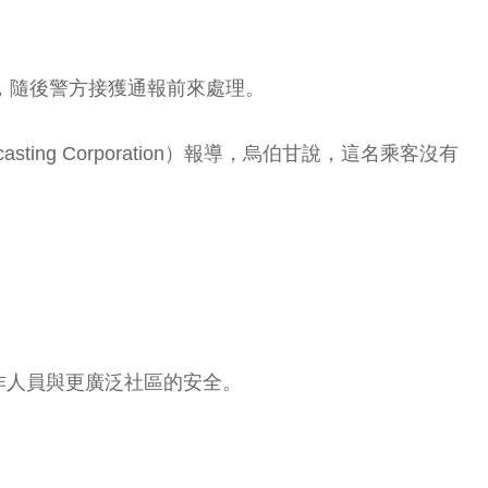
」
上，隨後警方接獲通報前來處理。
ing Corporation）報導，烏伯甘說，這名乘客沒有
作人員與更廣泛社區的安全。