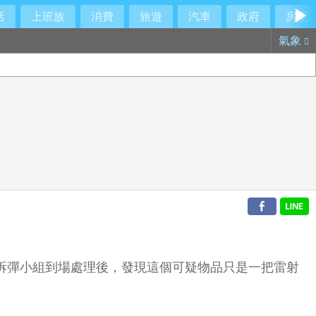
活
上班族
消費
旅遊
汽車
政府
房產
氣象
，通報拆彈小組到場處理後，發現這個可疑物品只是一把雷射