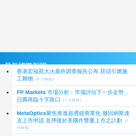
最新國際新聞
香港宏福苑大火最終調查報告公布 菸頭引燃施
工雜物
(6 小時前)
FP Markets 市場分析：市場評估下一步走勢，
日圓再臨十字路口
(7 小時前)
MetaOptics聚焦推進超透鏡商業化 撤回納斯達
克上市申請 並押後於美國作雙重上市之計劃
(7
小時前)