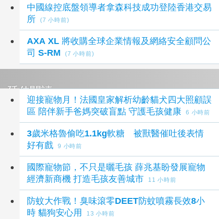
中國線控底盤領導者拿森科技成功登陸香港交易
所
(7 小時前)
AXA XL 將收購全球企業情報及網絡安全顧問公
司 S-RM
(7 小時前)
延伸閱讀
迎接寵物月！法國皇家解析幼齡貓犬四大照顧誤
區 陪伴新手爸媽突破盲點 守護毛孩健康
6 小時前
3歲米格魯偷吃1.1kg軟糖 被獸醫催吐後表情
好有戲
9 小時前
國際寵物節，不只是曬毛孩 薛兆基盼發展寵物
經濟新商機 打造毛孩友善城市
11 小時前
防蚊大作戰！臭味滾零DEET防蚊噴霧長效8小
時 貓狗安心用
13 小時前