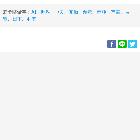
新聞關鍵字：
AI
、
世界
、
中天
、
互動
、
創意
、
南亞
、
宇宙
、
展
覽
、
日本
、
毛孩