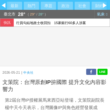
最新
熱門
專題
政治
社會
財經
28°
臺北市
氣象
(
29°
/
28°
)
快訊
行員勾結地政士收回扣 15家銀行60多人涉案
6月國銀放款單月新高 個人貸款暴增2575億
民俗月不怕阿飄作祟 6張神明卡護佑平安
2026-05-21 |
中央社
文策院：台灣原創IP拚國際 提升文化內容影
響力
第2屆台灣IP授權展馬來西亞站登場，文策院副院長
楊中天今天表示，台灣圖像IP與角色經營發展成