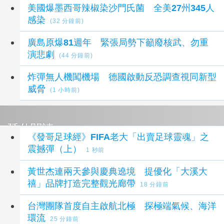
美國爆墨西哥辣椒染沙門氏菌 全美27州345人
感染
(32 分鐘前)
廣島原爆81週年 緊張局勢下籲廢核武、勿重
演悲劇
(44 分鐘前)
炸彈無人機闖機場 德國啟動反恐調查視同新型
威脅
(1 小時前)
延伸閱讀
《發哥足球經》FIFA老大「出賣足球靈魂」之
震撼彈（上）
1 秒前
黃世杰連兩天參與慶典遶境 提優化「大溪大
禧」品牌打造完整觀光廊帶
18 分鐘前
台灣團隊首度自主啟航北極 探極端氣候、海洋
環流
25 分鐘前