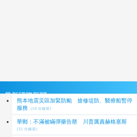
最新國際新聞
熊本地震災區加緊防颱 搶修堤防、醫療船暫停
服務
(19 分鐘前)
華郵：不滿被瞞彈藥告罄 川普厲責赫格塞斯
(31 分鐘前)