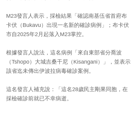
M23發言人表示，採檢結果「確認南基伍省首府布
卡伏（Bukavu）出現一名新的確診病例」；布卡伏
市自2025年2月起落入M23掌控。
根據發言人說法，這名病例「來自東部省分喬波
（Tshopo）大城吉桑干尼（Kisangani）」，並表示
該省迄未傳出伊波拉病毒確診案例。
這名發言人補充說：「這名28歲民主剛果同胞，在
採檢確診前就已不幸病逝。