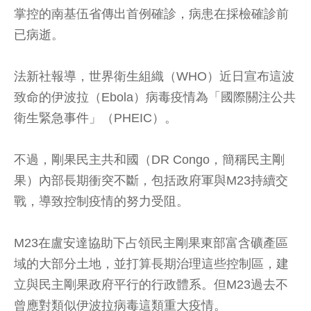
掌控的南基伍省傳出首例確診，病患在採檢確診前
已病逝。
法新社報導，世界衛生組織（WHO）近日宣布這波
致命的伊波拉（Ebola）病毒疫情為「國際關注公共
衛生緊急事件」（PHEIC）。
不過，剛果民主共和國（DR Congo，簡稱民主剛
果）內部長期衝突不斷，包括政府軍與M23持續交
戰，導致控制疫情的努力受阻。
M23在盧安達協助下占領民主剛果東部富含礦產區
域的大部分土地，並打算長期治理這些控制區，建
立與民主剛果政府平行的行政體系。但M23過去不
曾應對類似伊波拉病毒這類重大疫情。