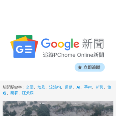
新聞關鍵字：
全國
、
埃及
、
流浪狗
、
運動
、
AI
、
手術
、
新興
、
旅
遊
、
棄養
、
狂犬病