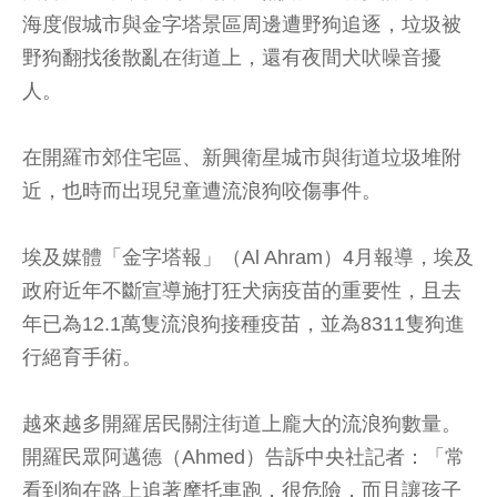
海度假城市與金字塔景區周邊遭野狗追逐，垃圾被
野狗翻找後散亂在街道上，還有夜間犬吠噪音擾
人。
在開羅市郊住宅區、新興衛星城市與街道垃圾堆附
近，也時而出現兒童遭流浪狗咬傷事件。
埃及媒體「金字塔報」（Al Ahram）4月報導，埃及
政府近年不斷宣導施打狂犬病疫苗的重要性，且去
年已為12.1萬隻流浪狗接種疫苗，並為8311隻狗進
行絕育手術。
越來越多開羅居民關注街道上龐大的流浪狗數量。
開羅民眾阿邁德（Ahmed）告訴中央社記者：「常
看到狗在路上追著摩托車跑，很危險，而且讓孩子