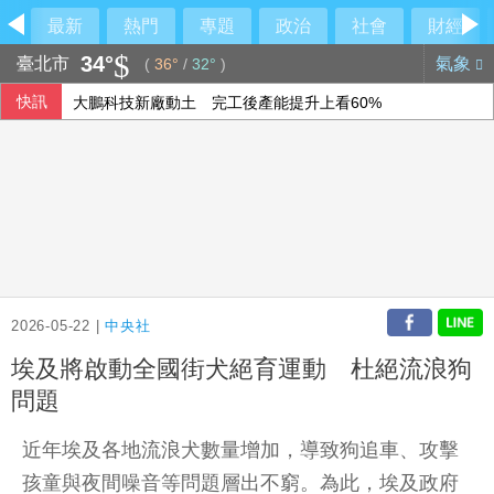
最新
熱門
專題
政治
社會
財經
34°
臺北市
氣象
(
36°
/
32°
)
快訊
大鵬科技新廠動土 完工後產能提升上看60%
寄居蟹社宅案轉銜啟動 住都中心設專區協助房東房客
汎德永業：下半年業績看佳 三大品牌銷售逐季增溫
美戰爭部次長：美盼夥伴加強國防 以實力建構和平
2026-05-22 |
中央社
埃及將啟動全國街犬絕育運動 杜絕流浪狗
問題
近年埃及各地流浪犬數量增加，導致狗追車、攻擊
孩童與夜間噪音等問題層出不窮。為此，埃及政府