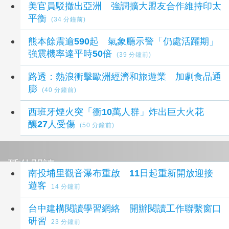
美官員駁撤出亞洲 強調擴大盟友合作維持印太
平衡
(34 分鐘前)
熊本餘震逾590起 氣象廳示警「仍處活躍期」
強震機率達平時50倍
(39 分鐘前)
路透：熱浪衝擊歐洲經濟和旅遊業 加劇食品通
膨
(40 分鐘前)
西班牙煙火突「衝10萬人群」炸出巨大火花
釀27人受傷
(50 分鐘前)
延伸閱讀
南投埔里觀音瀑布重啟 11日起重新開放迎接
遊客
14 分鐘前
台中建構閱讀學習網絡 開辦閱讀工作聯繫窗口
研習
23 分鐘前