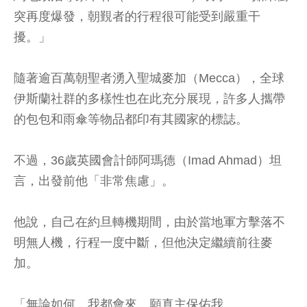
突再度爆發，朝覲者的行程很可能受到嚴重干
擾。」
隨著逾百萬朝聖者湧入聖城麥加（Mecca），全球
伊斯蘭社群的多樣性也在此充分展現，許多人攜帶
的包包和雨傘等物品都印有其國家的標誌。
不過，36歲英國會計師阿瑪德（Imad Ahmad）坦
言，出發前他「非常焦慮」。
他說，自己在約旦轉機期間，由於當地軍方擊落不
明無人機，行程一度中斷，但他決定繼續前往麥
加。
「無論如何，我都會來，願真主保佑我。