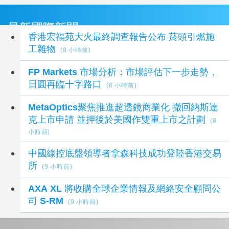
最新國際新聞
香港宏福苑大火最終調查報告公布 菸頭引燃施
工雜物
(8 小時前)
FP Markets 市場分析：市場評估下一步走勢，
日圓再臨十字路口
(8 小時前)
MetaOptics聚焦推進超透鏡商業化 撤回納斯達
克上市申請 並押後於美國作雙重上市之計劃
(8
小時前)
中國線控底盤領導者拿森科技成功登陸香港交易
所
(9 小時前)
AXA XL 將收購全球企業情報及網絡安全顧問公
司 S-RM
(9 小時前)