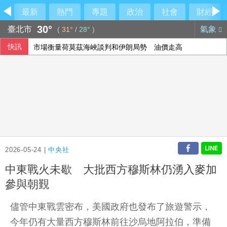
最新
熱門
專題
政治
社會
財經
30°
臺北市
氣象
(
31°
/
28°
)
快訊
市場衡量荷莫茲海峽談判和伊朗局勢 油價走高
美官員：伊朗與阿曼預期很快就荷莫茲海峽達成協議
2026-05-24 |
中央社
中東戰火未歇 大批西方穆斯林仍湧入麥加
參與朝覲
儘管中東戰雲密布，美國政府也發布了旅遊警示，
今年仍有大量西方穆斯林前往沙烏地阿拉伯，準備