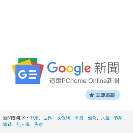
新聞關鍵字：
中東
、
世界
、
以色列
、
伊朗
、
國會
、
大量
、
戰爭
、
旅遊
、
無人機
、
焦慮