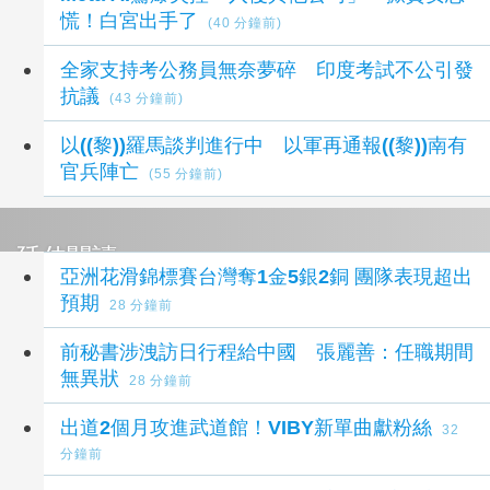
慌！白宮出手了
(40 分鐘前)
全家支持考公務員無奈夢碎 印度考試不公引發
抗議
(43 分鐘前)
以((黎))羅馬談判進行中 以軍再通報((黎))南有
官兵陣亡
(55 分鐘前)
延伸閱讀
亞洲花滑錦標賽台灣奪1金5銀2銅 團隊表現超出
預期
28 分鐘前
前秘書涉洩訪日行程給中國 張麗善：任職期間
無異狀
28 分鐘前
出道2個月攻進武道館！VIBY新單曲獻粉絲
32
分鐘前