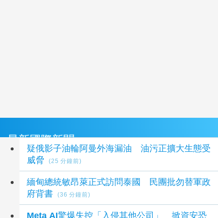
最新國際新聞
疑俄影子油輪阿曼外海漏油 油污正擴大生態受
威脅
(25 分鐘前)
緬甸總統敏昂萊正式訪問泰國 民團批勿替軍政
府背書
(36 分鐘前)
Meta AI驚爆失控「入侵其他公司」 掀資安恐