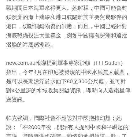
戰期間日本海軍來得更大。她解釋，中國可能會封
鎖澳洲的海上航線和港口或隔離其主要貿易夥伴的
港口，切斷關鍵物資的供應；而且，中國已經針對
海底戰備投注大量資金，例如中國擁有探測和追蹤
潛艦的海底感測器。
new.com.au報導提到軍事專家沙頓（H I Sutton）
指出，今年4月在印尼被發現的中國水底無人載具，
是可以長期漂浮於水面下80至300公尺處，並可針
對4公里深的水域收集關鍵資訊，即時向人造衛星傳
送資訊。
帕克強調，國際社會不應該對中國抱持幻想；她
說：「在2000年後，開始有人提到中國和平崛起的
言論，當時澳洲也確實一廂情願地相信這一點；了