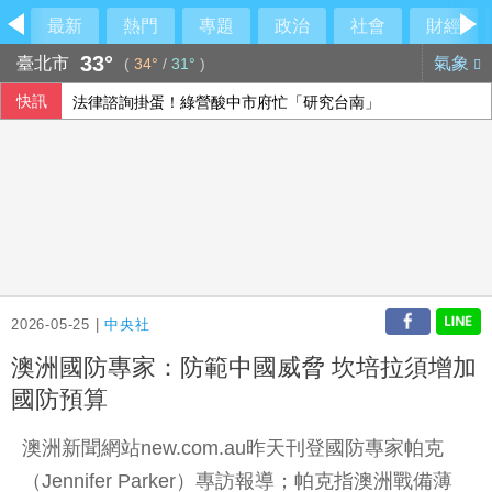
最新
熱門
專題
政治
社會
財經
33°
臺北市
氣象
(
34°
/
31°
)
快訊
法律諮詢掛蛋！綠營酸中市府忙「研究台南」
疑俄影子油輪阿曼外海漏油 油污正擴大生態受威脅
參訪亞創中心 劉建國：雲嘉共創無人機產業廊帶
台糖驗出致癌油竟未通報！藍委揭董事名單
2026-05-25 |
中央社
澳洲國防專家：防範中國威脅 坎培拉須增加
國防預算
澳洲新聞網站new.com.au昨天刊登國防專家帕克
（Jennifer Parker）專訪報導；帕克指澳洲戰備薄