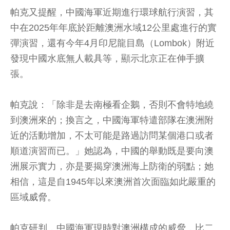
帕克又提醒，中國海軍近期進行環球航行演習，其
中在2025年年底於距離澳洲水域12公里處進行的實
彈演習，還有今年4月印尼龍目島（Lombok）附近
發現中國水底無人載具等，顯示北京正在伸手擴
張。
帕克說：「除非是去南極看企鵝，否則不會特地繞
到澳洲來的；換言之，中國海軍特遣部隊在澳洲附
近的活動增加，不太可能是路過訪問某個港口或者
順道演習而已。」她認為，中國的舉動既是要向澳
洲展示實力，亦是要揭穿澳洲海上防衛的弱點；她
相信，這是自1945年以來澳洲首次面臨如此嚴重的
區域威脅。
帕克研判，中國海軍現時對澳洲構成的威脅，比二