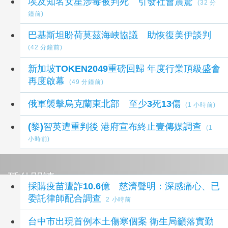
埃及知名女星涉毒被判死 引發社會震驚
(32 分
鐘前)
巴基斯坦盼荷莫茲海峽協議 助恢復美伊談判
(42 分鐘前)
新加坡TOKEN2049重磅回歸 年度行業頂級盛會
再度啟幕
(49 分鐘前)
俄軍襲擊烏克蘭東北部 至少3死13傷
(1 小時前)
(黎)智英遭重判後 港府宣布終止壹傳媒調查
(1
小時前)
延伸閱讀
採購疫苗遭詐10.6億 慈濟聲明：深感痛心、已
委託律師配合調查
2 小時前
台中市出現首例本土傷寒個案 衛生局籲落實勤