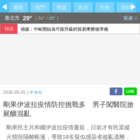
最新
熱門
專題
政治
社會
財經
29°
臺北市
氣象
(
31°
/
28°
)
快訊
德媒：中歐開始為可能升級的貿易摩擦做準備
軟銀首季淨利優於預期 投資英特爾獲豐厚回報
國銀個人放款旺 6月大增2575億寫史上單月新高
在野質疑NCC主秘協商預算 政院：委員全出缺所致
2026-05-25 |
中央社
剛果伊波拉疫情防控挑戰多 男子闖醫院搶
屍釀混亂
剛果民主共和國伊波拉疫情蔓延，日前才有民眾縱
火燒毀隔離帳篷，導致18名疑似感染者趁亂逃離，