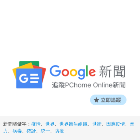
新聞關鍵字：
疫情
、
世界
、
世界衛生組織
、
世衛
、
因應疫情
、
暴
力
、
病毒
、
確診
、
統一
、
防疫