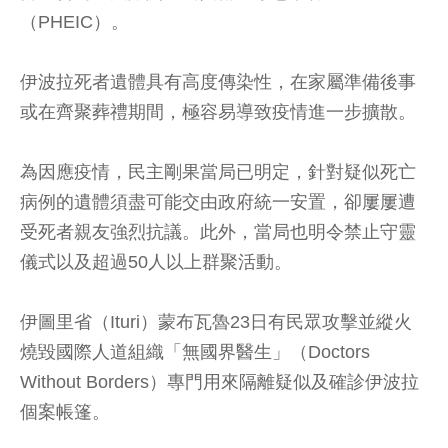
（PHEIC）。
伊波拉死者遺體具有高度傳染性，在家屬準備後事
或在齊聚葬禮期間，極容易導致疫情進一步擴散。
為因應疫情，民主剛果當局已明定，針對疑似死亡
病例的遺體須盡可能交由政府統一安置，卻屢屢遭
受死者親友強烈抗議。此外，當局也明令禁止守靈
儀式以及超過50人以上群聚活動。
伊圖里省（Ituri）蒙布瓦魯23日有民眾攻擊並縱火
燒毀國際人道組織「無國界醫生」（Doctors
Without Borders）專門用來隔離疑似及確診伊波拉
個案帳篷。