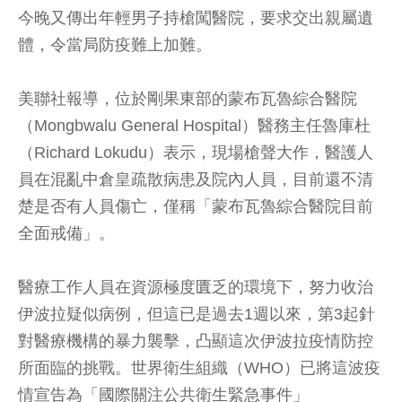
今晚又傳出年輕男子持槍闖醫院，要求交出親屬遺
體，令當局防疫難上加難。
美聯社報導，位於剛果東部的蒙布瓦魯綜合醫院
（Mongbwalu General Hospital）醫務主任魯庫杜
（Richard Lokudu）表示，現場槍聲大作，醫護人
員在混亂中倉皇疏散病患及院內人員，目前還不清
楚是否有人員傷亡，僅稱「蒙布瓦魯綜合醫院目前
全面戒備」。
醫療工作人員在資源極度匱乏的環境下，努力收治
伊波拉疑似病例，但這已是過去1週以來，第3起針
對醫療機構的暴力襲擊，凸顯這次伊波拉疫情防控
所面臨的挑戰。世界衛生組織（WHO）已將這波疫
情宣告為「國際關注公共衛生緊急事件」