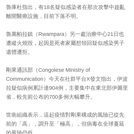
魯庫杜指出，有18名疑似感染者在那次攻擊中趁亂
離開醫療設施，目前下落不明。
魯萬帕拉鎮（Rwampara）另一處治療中心21日也
遭縱火燒毀，起因是死者家屬想領回疑似感染男子
遺體遭拒。
剛果通訊部（Congolese Ministry of
Communication）今天在社群平台X發文指出，伊波
拉疑似病例累計達904例，主要集中在東北部伊圖里
省，較先前公布的700多例大幅攀升。
世衛組織表示，這起疫情對剛果構成的風險已從先
前的「高」，調升至「極高」，但病毒在全球蔓延
的風險仍低。