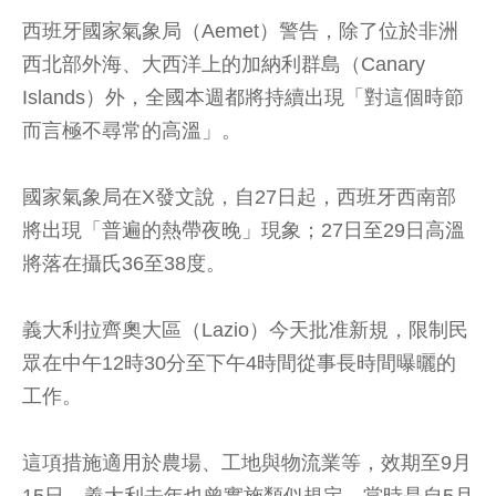
西班牙國家氣象局（Aemet）警告，除了位於非洲
西北部外海、大西洋上的加納利群島（Canary
Islands）外，全國本週都將持續出現「對這個時節
而言極不尋常的高溫」。
國家氣象局在X發文說，自27日起，西班牙西南部
將出現「普遍的熱帶夜晚」現象；27日至29日高溫
將落在攝氏36至38度。
義大利拉齊奧大區（Lazio）今天批准新規，限制民
眾在中午12時30分至下午4時間從事長時間曝曬的
工作。
這項措施適用於農場、工地與物流業等，效期至9月
15日。義大利去年也曾實施類似規定，當時是自5月