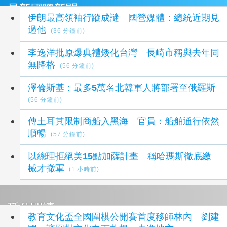
最新國際新聞
伊朗最高領袖行蹤成謎 國營媒體：總統近期見
過他
(36 分鐘前)
李逸洋批原爆典禮矮化台灣 長崎市稱與去年同
無降格
(56 分鐘前)
澤倫斯基：最多5萬名北韓軍人將部署至俄羅斯
(56 分鐘前)
傳土耳其限制商船入黑海 官員：船舶通行依然
順暢
(57 分鐘前)
以總理拒絕美15點加薩計畫 稱哈瑪斯徹底繳
械才撤軍
(1 小時前)
延伸閱讀
教育文化盃全國圍棋公開賽首度移師林內 劉建