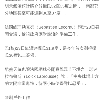
明天氣溫預計將介於攝氏32至35度之間，「南部部
分地區甚至可能達到36至37度」。
法國總理勒克努（Sebastien Lecornu）預計28日召
開會議，檢視政府應對熱浪的準備工作。
巴(黎)23日氣溫達攝氏31.9度，是今年首次測得攝
氏30度以上高溫。
酷熱天氣也讓法國網球公開賽觀眾苦不堪言，球迷
拉布魯斯（Loick Labrousse）說，「中央球場上方
的太陽非常毒辣，待兩小時便覺難以忍受」。
限制戶外工作