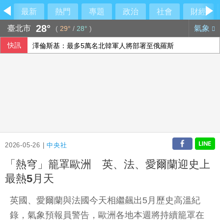
最新
熱門
專題
政治
社會
財經
28°
臺北市
氣象
(
29°
/
28°
)
快訊
澤倫斯基：最多5萬名北韓軍人將部署至俄羅斯
印尼破獲1.3噸K他命走私市價37億元 遭扣留船員含台籍
以總理拒絕美15點加薩計畫 稱哈瑪斯徹底繳械才撤軍
李逸洋批原爆典禮矮化台灣 長崎市稱與去年同無降格
2026-05-26 |
中央社
「熱穹」籠罩歐洲 英、法、愛爾蘭迎史上
最熱5月天
英國、愛爾蘭與法國今天相繼飆出5月歷史高溫紀
錄，氣象預報員警告，歐洲各地本週將持續籠罩在