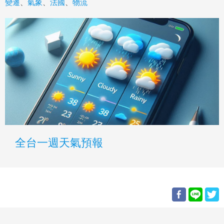
變遷
、
氣象
、
法國
、
物流
全台一週天氣預報