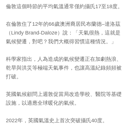
倫敦這個時節的平均氣溫通常僅約攝氏17至18度。
在倫敦住了12年的66歲澳洲裔居民布蘭德–達洛茲
（Lindy Brand-Daloze）說：「天氣很熱，這就是
氣候變遷，對吧？我們大概得習慣這種情況。」
科學家指出，人為造成的氣候變遷正在加劇熱浪、
乾旱與洪災等極端天氣事件，也讓高溫紀錄頻頻被
打破。
英國氣候顧問上週敦促當局改造學校、醫院等基礎
設施，以適應全球暖化的氣候。
2022年，英國氣溫史上首次突破攝氏40度。