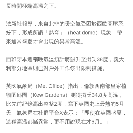
長時間極端高溫之下。
法新社報導，來自北非的暖空氣受困於西歐高壓系
統下，形成所謂「熱穹」（heat dome）現象，帶
來通常盛夏才會出現的異常高溫。
西班牙本週稍晚氣溫預計將飆升至攝氏38度，義大
利部分地區則已對戶外工作祭出限制措施。
英國氣象局（Met Office）指出，倫敦西南部皇家植
物園邱園（Kew Gardens）測得攝氏34.8度高溫，
比先前紀錄高出整整2度，寫下英國史上最熱的5月
天。氣象局在社群平台X表示：「即使在英國盛夏，
這種高溫都屬異常，更不用說現在才5月。」