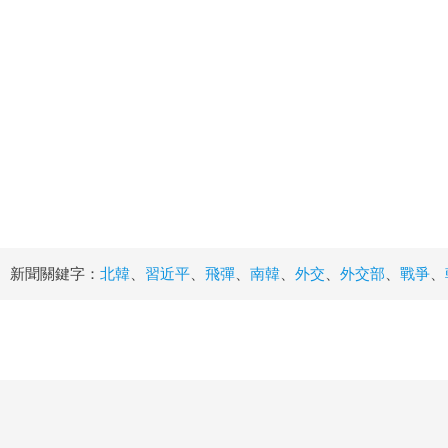
新聞關鍵字：
北韓
、
習近平
、
飛彈
、
南韓
、
外交
、
外交部
、
戰爭
、