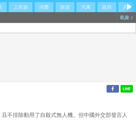
活
上班族
消費
旅遊
汽車
政府
房產
氣象
，且不排除動用了自殺式無人機。但中國外交部發言人