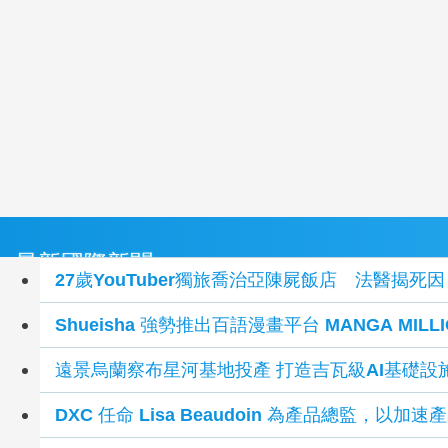
最新國際新聞
27歲YouTuber獨旅喬治亞陳屍飯店 法醫揭
Shueisha 強勢推出百語漫畫平台 MANGA MIL
遠景烏蘭察布星河基地投產 打造吉瓦級AI基礎設
DXC 任命 Lisa Beaudoin 為產品總監，以加