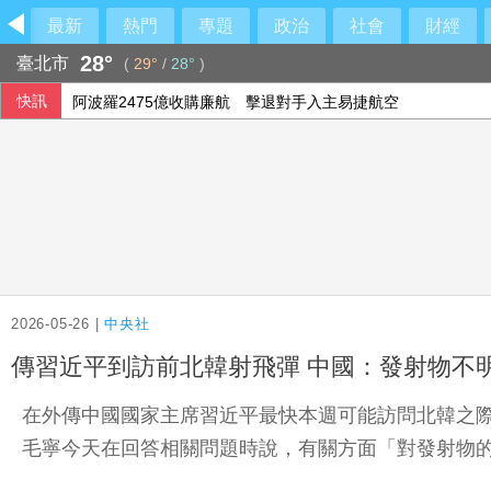
最新
熱門
專題
政治
社會
財經
28°
臺北市
(
29°
/
28°
)
快訊
阿波羅2475億收購廉航 擊退對手入主易捷航空
投資人評估企業財報 歐股互有漲跌
2026-05-26 |
中央社
傳習近平到訪前北韓射飛彈 中國：發射物不
在外傳中國國家主席習近平最快本週可能訪問北韓之
毛寧今天在回答相關問題時說，有關方面「對發射物