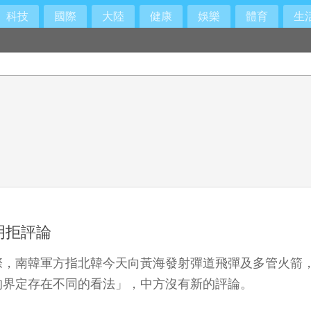
科技
國際
大陸
健康
娛樂
體育
生
明拒評論
際，南韓軍方指北韓今天向黃海發射彈道飛彈及多管火箭
的界定存在不同的看法」，中方沒有新的評論。