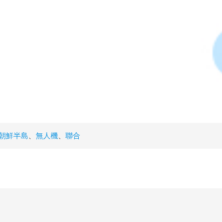
朝鮮半島
、
無人機
、
聯合