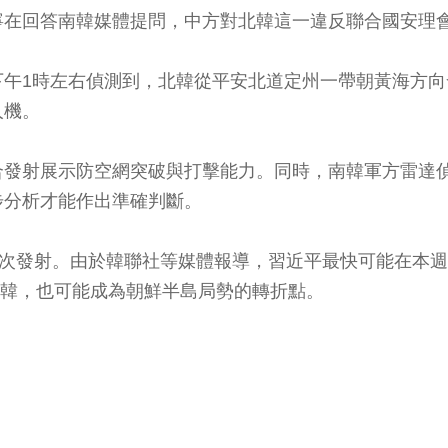
寧在回答南韓媒體提問，中方對北韓這一違反聯合國安理
午1時左右偵測到，北韓從平安北道定州一帶朝黃海方向
人機。
合發射展示防空網突破與打擊能力。同時，南韓軍方雷達
步分析才能作出準確判斷。
8次發射。由於韓聯社等媒體報導，習近平最快可能在本
北韓，也可能成為朝鮮半島局勢的轉折點。