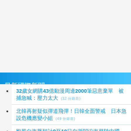
最新國際新聞
32歲女網購43億動漫周邊2000筆惡意棄單 被
捕急喊：壓力太大
(32 分鐘前)
北韓再射疑似彈道飛彈！日韓全面警戒 日本急
設危機應變小組
(49 分鐘前)