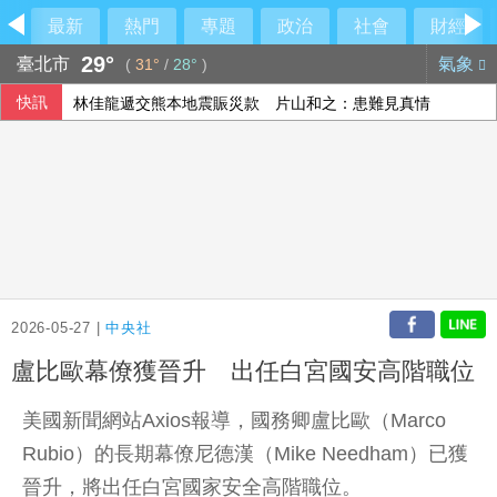
最新
熱門
專題
政治
社會
財經
29°
臺北市
氣象
(
31°
/
28°
)
快訊
林佳龍遞交熊本地震賑災款 片山和之：患難見真情
外送專法上路2週 Uber Eats：低報酬者收入增逾18%
宏碁第2季雙率雙升 淨利21.72億元創疫情後新高
川普駁斥彈藥短缺報導 稱美仍有大量庫存
2026-05-27 |
中央社
盧比歐幕僚獲晉升 出任白宮國安高階職位
美國新聞網站Axios報導，國務卿盧比歐（Marco
Rubio）的長期幕僚尼德漢（Mike Needham）已獲
晉升，將出任白宮國家安全高階職位。