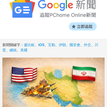
新聞關鍵字：
盧比歐
、
iOS
、
互動
、
伊朗
、
國安會
、
外交
、
川
普
、
總統
、
美國