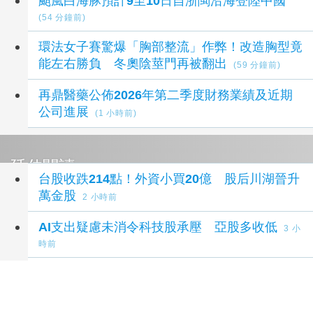
颱風白海豚預計9至10日自浙閩沿海登陸中國
(54 分鐘前)
環法女子賽驚爆「胸部整流」作弊！改造胸型竟
能左右勝負 冬奧陰莖門再被翻出
(59 分鐘前)
再鼎醫藥公佈2026年第二季度財務業績及近期
公司進展
(1 小時前)
延伸閱讀
台股收跌214點！外資小買20億 股后川湖晉升
萬金股
2 小時前
AI支出疑慮未消令科技股承壓 亞股多收低
3 小
時前
媒體調查：英情報機關軍情六處 獲歐洲同業最
高評分
4 小時前