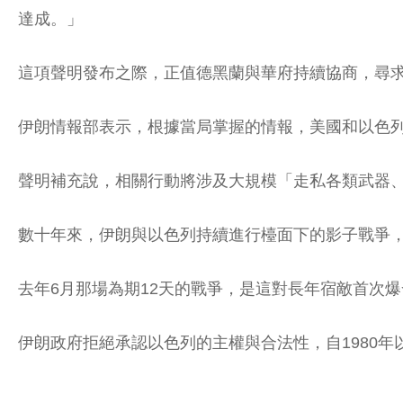
達成。」
這項聲明發布之際，正值德黑蘭與華府持續協商，尋求
伊朗情報部表示，根據當局掌握的情報，美國和以色
聲明補充說，相關行動將涉及大規模「走私各類武器、彈
數十年來，伊朗與以色列持續進行檯面下的影子戰爭
去年6月那場為期12天的戰爭，是這對長年宿敵首次
伊朗政府拒絕承認以色列的主權與合法性，自1980