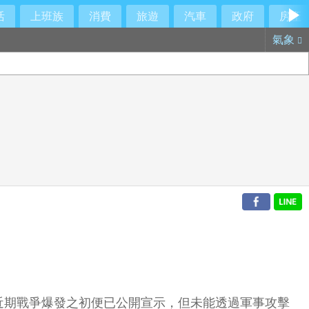
活
上班族
消費
旅遊
汽車
政府
房產
氣象
近期戰爭爆發之初便已公開宣示，但未能透過軍事攻擊