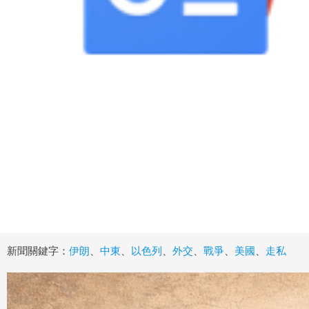
新聞關鍵字：
伊朗
、
中東
、
以色列
、
外交
、
戰爭
、
美國
、
走私