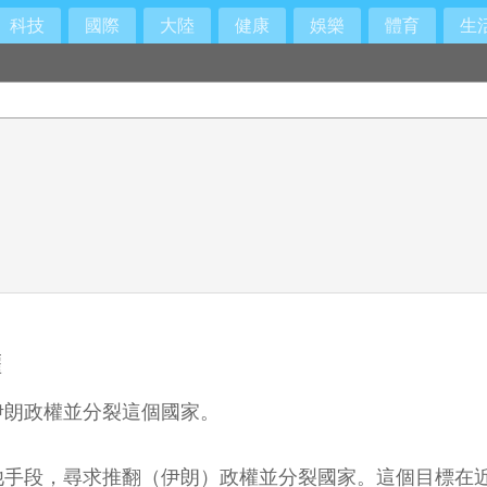
科技
國際
大陸
健康
娛樂
體育
生
權
伊朗政權並分裂這個國家。
他手段，尋求推翻（伊朗）政權並分裂國家。這個目標在