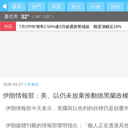
最新
熱門
專題
政治
社會
財經
32°
臺北市
(
34°
/
28°
)
快訊
7月CPI年增率2.54%連3月破通膨警戒線 雞蛋漲幅近10%
宇樹科技確定發行價 發行後市值約2911億元
前香港民主黨成員涂謹申離港赴英 與家人團聚
國民黨推AI發言人！「鄭小文」首亮相
2026-05-27 |
中央社
伊朗情報部：美、以仍未放棄推翻德黑蘭政
伊朗情報部今天表示，美國與以色列的目標仍是顛覆
伊朗媒體刊載的情報部聲明指出：「敵人正在透過其