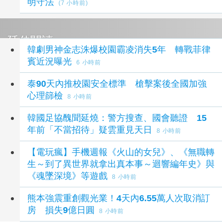
明守法
(7 小時前)
延伸閱讀
韓劇男神金志洙爆校園霸凌消失5年 轉戰菲律
賓近況曝光
6 小時前
泰90天內推校園安全標準 槍擊案後全國加強
心理篩檢
8 小時前
韓國足協醜聞延燒：警方搜查、國會聽證 15
年前「不當招待」疑雲重見天日
8 小時前
【電玩瘋】手機週報《火山的女兒》、《無職轉
生～到了異世界就拿出真本事～迴響編年史》與
《魂墜深境》等遊戲
8 小時前
熊本強震重創觀光業！4天內6.55萬人次取消訂
房 損失9億日圓
8 小時前