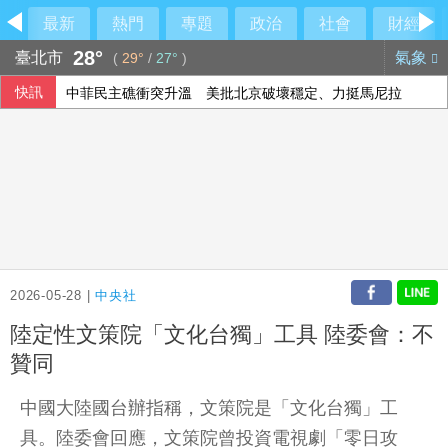
最新
熱門
專題
政治
社會
財經
28°
臺北市
氣象
(
29°
/
27°
)
快訊
中菲民主礁衝突升溫 美批北京破壞穩定、力挺馬尼拉
川普相關美商擬於格陵蘭鑽油 當局警告未核准
2026-05-28 |
中央社
陸定性文策院「文化台獨」工具 陸委會：不
贊同
中國大陸國台辦指稱，文策院是「文化台獨」工
具。陸委會回應，文策院曾投資電視劇「零日攻