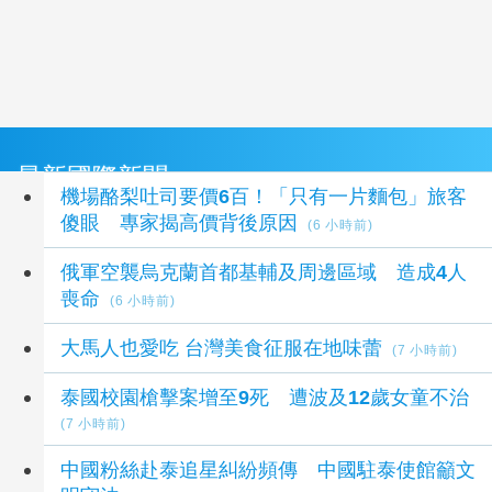
最新國際新聞
機場酪梨吐司要價6百！「只有一片麵包」旅客
傻眼 專家揭高價背後原因
(6 小時前)
俄軍空襲烏克蘭首都基輔及周邊區域 造成4人
喪命
(6 小時前)
大馬人也愛吃 台灣美食征服在地味蕾
(7 小時前)
泰國校園槍擊案增至9死 遭波及12歲女童不治
(7 小時前)
中國粉絲赴泰追星糾紛頻傳 中國駐泰使館籲文