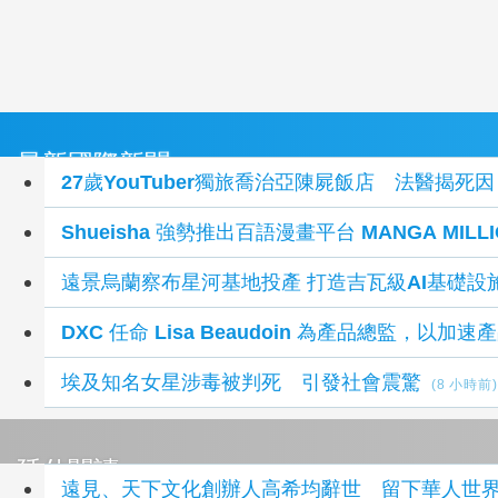
最新國際新聞
27歲YouTuber獨旅喬治亞陳屍飯店 法醫揭
Shueisha 強勢推出百語漫畫平台 MANGA MIL
遠景烏蘭察布星河基地投產 打造吉瓦級AI基礎設
DXC 任命 Lisa Beaudoin 為產品總監，以加
埃及知名女星涉毒被判死 引發社會震驚
(8 小時前)
延伸閱讀
遠見、天下文化創辦人高希均辭世 留下華人世