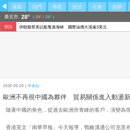
最新
熱門
專題
政治
社會
財經
28°
臺北市
(
29°
/
28°
)
快訊
伊朗擬禁美以船隻過海峽 國際油價大漲逾3美元
美公布就業報告前夕 美股多收黑
美媒：北京不滿對台軍售 美國防官員訪中受阻
2026-05-29 |
中央社
歐洲不再視中國為夥伴 貿易關係進入動盪
隨著中國的角色，從過去歐洲所青睞的客戶，演變為
香港英文「南華早報」今天報導，戰略溝通公司克里布國際（Kre