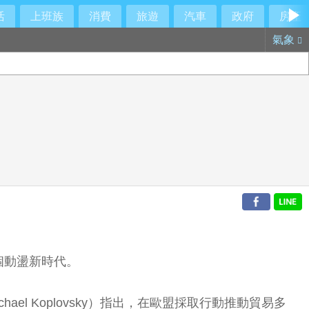
活
上班族
消費
旅遊
汽車
政府
房產
氣象
個動盪新時代。
hael Koplovsky）指出，在歐盟採取行動推動貿易多