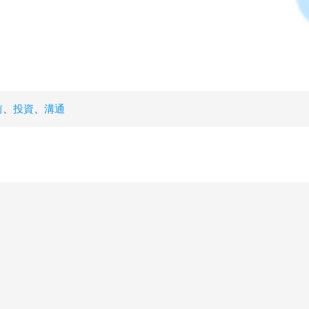
前
、
投資
、
溝通