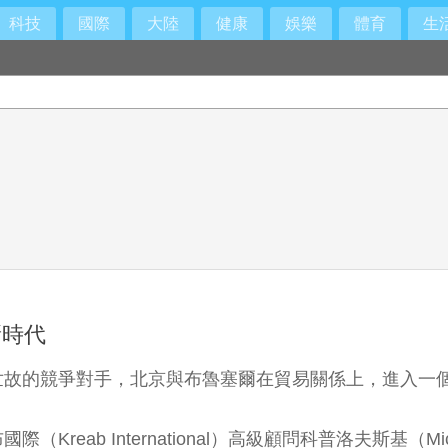
科技
國際
大陸
健康
娛樂
體育
生
新時代
世故的競爭對手，北京與布魯塞爾在貿易關係上，進入一
ab International）高級顧問科普洛夫斯基（Mic