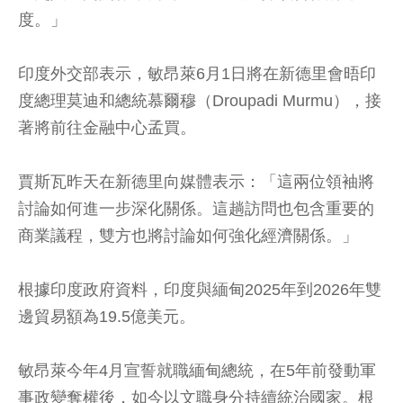
度。」
印度外交部表示，敏昂萊6月1日將在新德里會晤印
度總理莫迪和總統慕爾穆（Droupadi Murmu），接
著將前往金融中心孟買。
賈斯瓦昨天在新德里向媒體表示：「這兩位領袖將
討論如何進一步深化關係。這趟訪問也包含重要的
商業議程，雙方也將討論如何強化經濟關係。」
根據印度政府資料，印度與緬甸2025年到2026年雙
邊貿易額為19.5億美元。
敏昂萊今年4月宣誓就職緬甸總統，在5年前發動軍
事政變奪權後，如今以文職身分持續統治國家。根