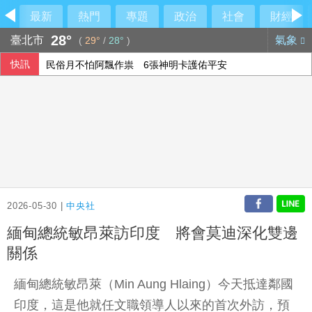
最新
熱門
專題
政治
社會
財經
28°
臺北市
氣象
(
29°
/
28°
)
快訊
民俗月不怕阿飄作祟 6張神明卡護佑平安
行員勾結地政士收回扣 15家銀行60多人涉案
美參院通過對俄制裁案 川普可課俄商品最高500%關稅
6月國銀放款單月新高 個人貸款暴增2575億
2026-05-30 |
中央社
緬甸總統敏昂萊訪印度 將會莫迪深化雙邊
關係
緬甸總統敏昂萊（Min Aung Hlaing）今天抵達鄰國
印度，這是他就任文職領導人以來的首次外訪，預