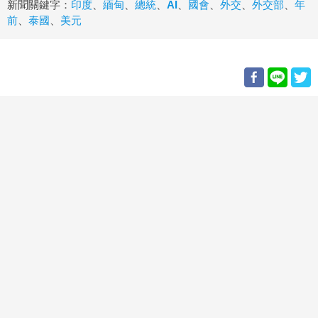
新聞關鍵字：
印度
、
緬甸
、
總統
、
AI
、
國會
、
外交
、
外交部
、
年
前
、
泰國
、
美元