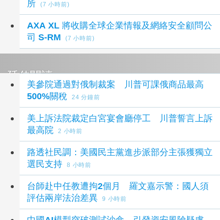
所
(7 小時前)
AXA XL 將收購全球企業情報及網絡安全顧問公
司 S-RM
(7 小時前)
延伸閱讀
美參院通過對俄制裁案 川普可課俄商品最高
500%關稅
24 分鐘前
美上訴法院裁定白宮宴會廳停工 川普誓言上訴
最高院
2 小時前
路透社民調：美國民主黨進步派部分主張獲獨立
選民支持
8 小時前
台師赴中任教遭拘2個月 羅文嘉示警：國人須
評估兩岸法治差異
9 小時前
中國AI模型突破測試沙盒 引發資安風險疑慮