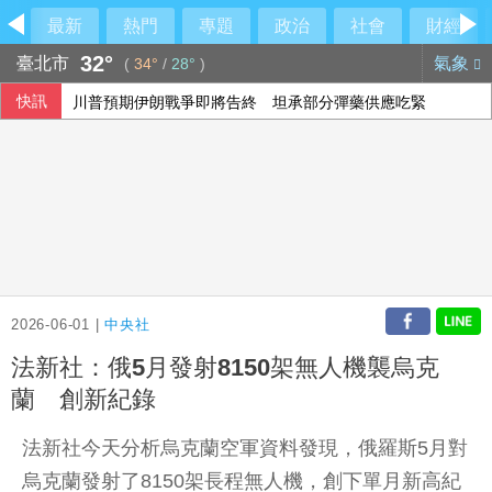
最新
熱門
專題
政治
社會
財經
32°
臺北市
氣象
(
34°
/
28°
)
快訊
川普預期伊朗戰爭即將告終 坦承部分彈藥供應吃緊
王品上半年每股賺9.86元 Q2獲利創新高
沙烏地憂心遭雙向攻擊 指伊朗唆使兩武裝團體行動
台積電ADR小漲 投顧：台股短期急漲留意季線攻防
2026-06-01 |
中央社
法新社：俄5月發射8150架無人機襲烏克
蘭 創新紀錄
法新社今天分析烏克蘭空軍資料發現，俄羅斯5月對
烏克蘭發射了8150架長程無人機，創下單月新高紀