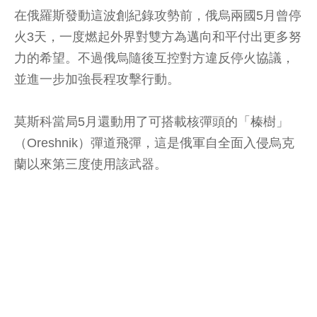
在俄羅斯發動這波創紀錄攻勢前，俄烏兩國5月曾停
火3天，一度燃起外界對雙方為邁向和平付出更多努
力的希望。不過俄烏隨後互控對方違反停火協議，
並進一步加強長程攻擊行動。
莫斯科當局5月還動用了可搭載核彈頭的「榛樹」
（Oreshnik）彈道飛彈，這是俄軍自全面入侵烏克
蘭以來第三度使用該武器。