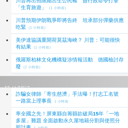
川普再出招限縮出生公民權 簽行政命令打擊
「生育旅遊」
(1 小時前)
川普預期伊朗戰爭即將告終 坦承部分彈藥供應
吃緊
(1 小時前)
美伊達協議重開荷莫茲海峽？ 川普：可能很快
有結果
(1 小時前)
俄羅斯柏林文化機構疑涉情報活動 德國檢討存
廢
(2 小時前)
延伸閱讀
詐騙女律師「寄生慈濟」手法曝！打志工名號
一路當上理事長
1 小時前
率全國之先！屏東縣自籌縣款破局15年「一地
多屋」難題 全面啟動永久屋地籍分割與使照分
照計畫
1 小時前