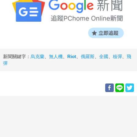
新聞關鍵字：
烏克蘭
、
無人機
、
Riot
、
俄羅斯
、
全國
、
核彈
、
飛
彈