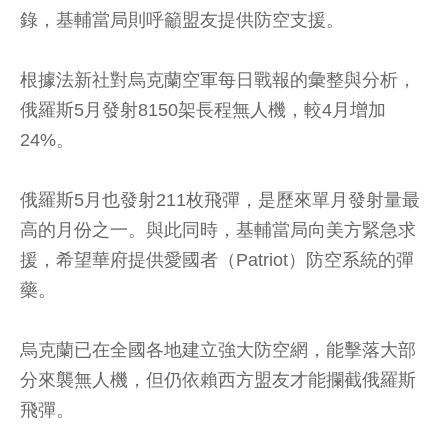
錄，基輔當局則呼籲盟友提供防空支援。
根據法新社對烏克蘭空軍每日戰報的彙整與分析，
俄羅斯5月發射8150架長程無人機，較4月增加
24%。
俄羅斯5月也發射211枚飛彈，是歷來單月發射量最
高的月份之一。與此同時，基輔當局向美方緊急求
援，希望華府提供愛國者（Patriot）防空系統的彈
藥。
烏克蘭已在全國各地建立強大防空網，能擊落大部
分來襲無人機，但仍依賴西方盟友才能攔截俄羅斯
飛彈。