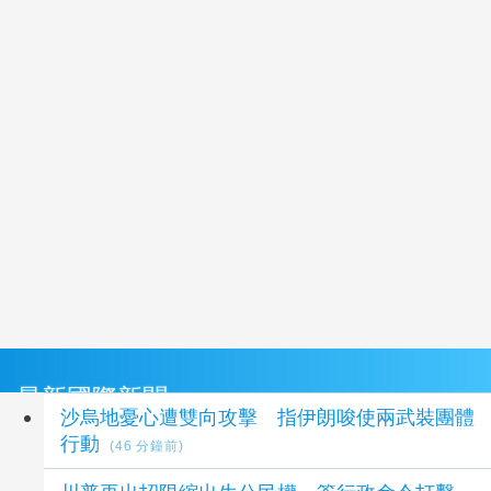
最新國際新聞
沙烏地憂心遭雙向攻擊 指伊朗唆使兩武裝團體
行動
(46 分鐘前)