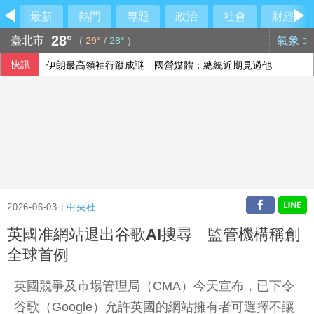
最新
熱門
專題
政治
社會
財經
28°
臺北市
氣象
(
29°
/
28°
)
快訊
伊朗最高領袖行蹤成謎 國營媒體：總統近期見過他
傳土耳其限制商船入黑海 官員：船舶通行依然順暢
李逸洋批原爆典禮矮化台灣 長崎市稱與去年同無降格
美媒：蘋果正測試iPhone、MacBook用長鑫存儲晶片
2026-06-03 |
中央社
英國准網站退出谷歌AI搜尋 監管機構稱創
全球首例
英國競爭及市場管理局（CMA）今天宣布，已下令
谷歌（Google）允許英國的網站擁有者可選擇不讓