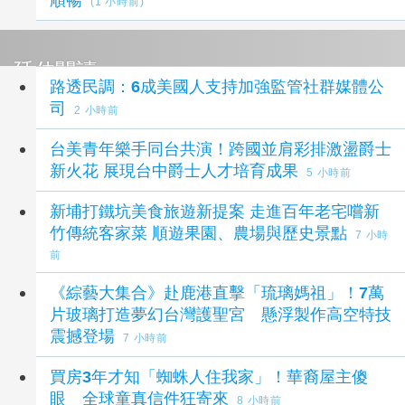
(1 小時前)
延伸閱讀
路透民調：6成美國人支持加強監管社群媒體公
司
2 小時前
台美青年樂手同台共演！跨國並肩彩排激盪爵士
新火花 展現台中爵士人才培育成果
5 小時前
新埔打鐵坑美食旅遊新提案 走進百年老宅嚐新
竹傳統客家菜 順遊果園、農場與歷史景點
7 小時
前
《綜藝大集合》赴鹿港直擊「琉璃媽祖」！7萬
片玻璃打造夢幻台灣護聖宮 懸浮製作高空特技
震撼登場
7 小時前
買房3年才知「蜘蛛人住我家」！華裔屋主傻
眼 全球童真信件狂寄來
8 小時前