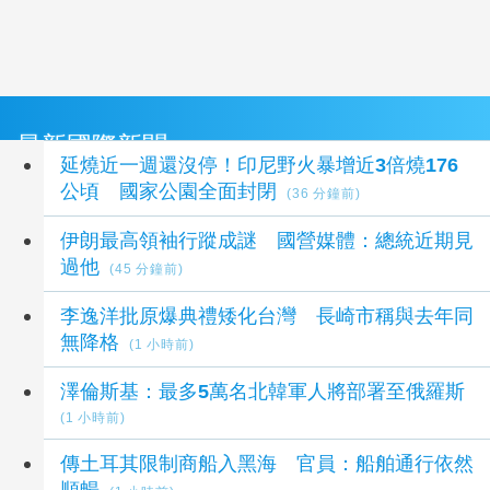
最新國際新聞
延燒近一週還沒停！印尼野火暴增近3倍燒176
公頃 國家公園全面封閉
(36 分鐘前)
伊朗最高領袖行蹤成謎 國營媒體：總統近期見
過他
(45 分鐘前)
李逸洋批原爆典禮矮化台灣 長崎市稱與去年同
無降格
(1 小時前)
澤倫斯基：最多5萬名北韓軍人將部署至俄羅斯
(1 小時前)
傳土耳其限制商船入黑海 官員：船舶通行依然
順暢