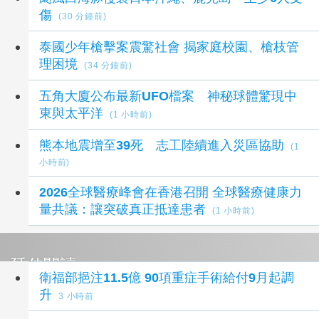
傷
(30 分鐘前)
泰國少年槍擊案震驚社會 揭家庭校園、槍枝管
理困境
(34 分鐘前)
五角大廈公布最新UFO檔案 神秘球體驚現中
東與太平洋
(1 小時前)
熊本地震增至39死 志工陸續進入災區協助
(1
小時前)
2026全球醫療峰會在香港召開 全球醫療健康力
量共議：讓突破真正抵達患者
(1 小時前)
延伸閱讀
衛福部挹注11.5億 90項重症手術給付9月起調
升
3 小時前