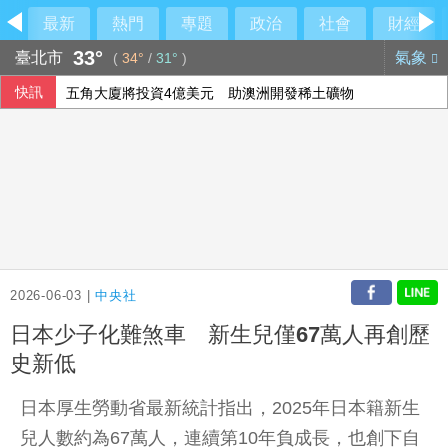
最新
熱門
專題
政治
社會
財經
33°
臺北市
氣象
(
34°
/
31°
)
快訊
五角大廈將投資4億美元 助澳洲開發稀土礦物
中油：10日起汽柴油價格不調整 95無鉛維持32元
中職張翔腳踝扭傷下二軍 考量亞運任務充分休息
颱風白海豚侵襲日本沖繩、鹿兒島 至少6人受傷
2026-06-03 |
中央社
日本少子化難煞車 新生兒僅67萬人再創歷
史新低
日本厚生勞動省最新統計指出，2025年日本籍新生
兒人數約為67萬人，連續第10年負成長，也創下自