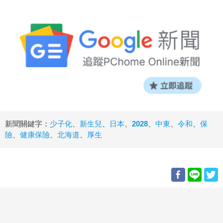
新聞關鍵字：
少子化
、
新生兒
、
日本
、
2028
、
中東
、
令和
、
保
險
、
健康保險
、
北海道
、
厚生