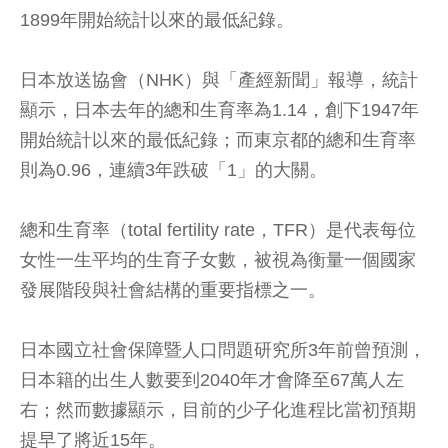
1899年開始統計以來的最低紀錄。
日本放送協會（NHK）與「產經新聞」報導，統計
顯示，日本去年的總和生育率為1.14，創下1947年
開始統計以來的最低紀錄；而東京都的總和生育率
則為0.96，連續3年跌破「1」的大關。
總和生育率（total fertility rate，TFR）是代表每位
女性一生平均的生育子女數，被視為衡量一個國家
發展階段與社會結構的重要指標之一。
日本國立社會保障暨人口問題研究所3年前曾預測，
日本籍的出生人數要到2040年才會降至67萬人左
右；然而數據顯示，目前的少子化進程比當初預期
提早了將近15年。