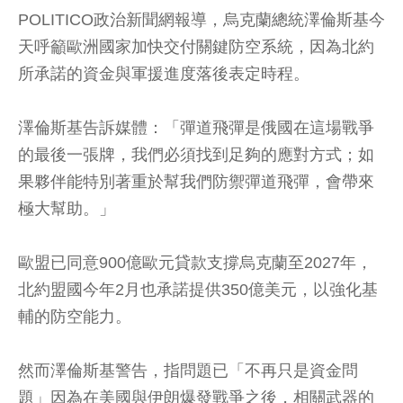
POLITICO政治新聞網報導，烏克蘭總統澤倫斯基今
天呼籲歐洲國家加快交付關鍵防空系統，因為北約
所承諾的資金與軍援進度落後表定時程。
澤倫斯基告訴媒體：「彈道飛彈是俄國在這場戰爭
的最後一張牌，我們必須找到足夠的應對方式；如
果夥伴能特別著重於幫我們防禦彈道飛彈，會帶來
極大幫助。」
歐盟已同意900億歐元貸款支撐烏克蘭至2027年，
北約盟國今年2月也承諾提供350億美元，以強化基
輔的防空能力。
然而澤倫斯基警告，指問題已「不再只是資金問
題」因為在美國與伊朗爆發戰爭之後，相關武器的