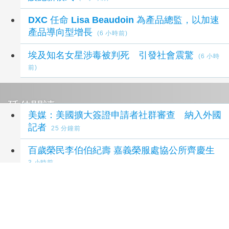
DXC 任命 Lisa Beaudoin 為產品總監，以加速
產品導向型增長
(6 小時前)
埃及知名女星涉毒被判死 引發社會震驚
(6 小時
前)
延伸閱讀
美媒：美國擴大簽證申請者社群審查 納入外國
記者
25 分鐘前
百歲榮民李伯伯紀壽 嘉義榮服處協公所齊慶生
3 小時前
終結台糖分贓、蓋牌 去毒脫綠 還我食安
5 小時前
【獨家】新北市長選戰震撼彈 蔡英文將任蘇巧
慧總部主委
5 小時前