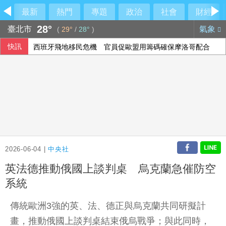
最新
熱門
專題
政治
社會
財經
28°
臺北市
氣象
(
29°
/
28°
)
快訊
西班牙飛地移民危機 官員促歐盟用籌碼確保摩洛哥配合
2026-06-04 |
中央社
英法德推動俄國上談判桌 烏克蘭急催防空
系統
傳統歐洲3強的英、法、德正與烏克蘭共同研擬計
畫，推動俄國上談判桌結束俄烏戰爭；與此同時，