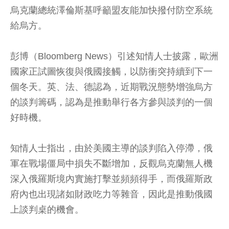
烏克蘭總統澤倫斯基呼籲盟友能加快撥付防空系統
給烏方。
彭博（Bloomberg News）引述知情人士披露，歐洲
國家正試圖恢復與俄國接觸，以防衝突持續到下一
個冬天。英、法、德認為，近期戰況態勢增強烏方
的談判籌碼，認為是推動舉行各方參與談判的一個
好時機。
知情人士指出，由於美國主導的談判陷入停滯，俄
軍在戰場僵局中損失不斷增加，反觀烏克蘭無人機
深入俄羅斯境內實施打擊並頻頻得手，而俄羅斯政
府內也出現諸如財政吃力等雜音，因此是推動俄國
上談判桌的機會。