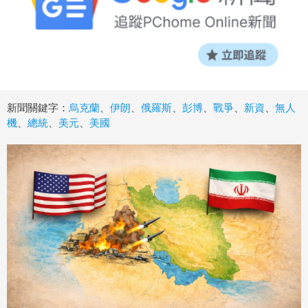
新聞關鍵字：
烏克蘭
、
伊朗
、
俄羅斯
、
彭博
、
戰爭
、
新資
、
無人
機
、
總統
、
美元
、
美國