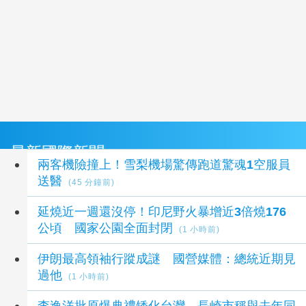
最新國際新聞
兩客機險撞上！雪梨機場驚傳跑道驚魂1空服員
送醫
(45 分鐘前)
延燒近一週還沒停！印尼野火暴增近3倍燒176
公頃 國家公園全面封閉
(1 小時前)
伊朗最高領袖行蹤成謎 國營媒體：總統近期見
過他
(1 小時前)
李逸洋批原爆典禮矮化台灣 長崎市稱與去年同