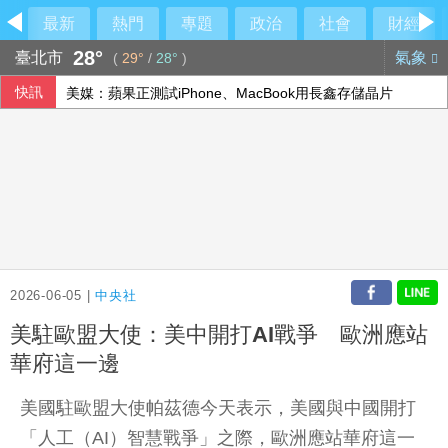
最新
熱門
專題
政治
社會
財經
28°
臺北市
氣象
(
29°
/
28°
)
快訊
美媒：蘋果正測試iPhone、MacBook用長鑫存儲晶片
2026-06-05 |
中央社
美駐歐盟大使：美中開打AI戰爭 歐洲應站
華府這一邊
美國駐歐盟大使帕茲德今天表示，美國與中國開打
「人工（AI）智慧戰爭」之際，歐洲應站華府這一