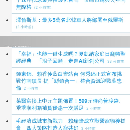
無降格
(2 小時前)
澤倫斯基：最多5萬名北韓軍人將部署至俄羅斯
(2 小時前)
延伸閱讀
「幸福」也能一鍵生成嗎？夏凱納家庭日翻轉聖
經經典 「浪子回頭」走進AI新創公司
33 分鐘前
鍾東錦、賴香伶藍白齊站台 何秀綿正式宣布挑
戰竹南鎮長 提「縣鎮合一」整合資源迎戰葉忠
倫
2 小時前
萊爾富換上中元主題佈置！599元時尚普渡袋、
乖乖順利箱補貨優惠一次購足
2 小時前
毛經濟成城市新戰力 賴瑞隆成立獸醫寵物後援
會 四大策略打造人寵共好
3 小時前