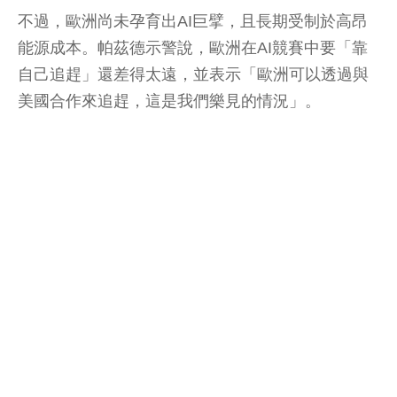
不過，歐洲尚未孕育出AI巨擘，且長期受制於高昂
能源成本。帕茲德示警說，歐洲在AI競賽中要「靠
自己追趕」還差得太遠，並表示「歐洲可以透過與
美國合作來追趕，這是我們樂見的情況」。