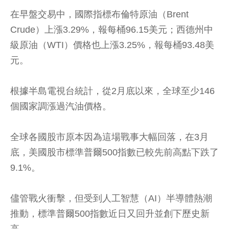
在早盤交易中，國際指標布倫特原油（Brent
Crude）上漲3.29%，報每桶96.15美元；西德州中
級原油（WTI）價格也上漲3.25%，報每桶93.48美
元。
根據半島電視台統計，從2月底以來，全球至少146
個國家調漲過汽油價格。
全球各國股市原本因為這場戰事大幅回落，在3月
底，美國股市標準普爾500指數已較先前高點下跌了
9.1%。
儘管戰火衝擊，但受到人工智慧（AI）半導體熱潮
推動，標準普爾500指數近日又回升並創下歷史新
高。