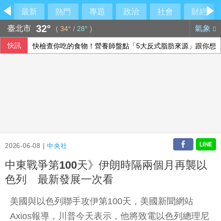
最新
熱門
專題
政治
社會
財經
32°
臺北市
氣象
(
34°
/
28°
)
快訊
快檢查你吃的食物！營養師盤點「5大反式脂肪來源」跟你想
115年度總預算案卡關 蔡其昌喊話趕快協商討論
高雄議員范織欽涉向土木包商索賄 橋檢聲押禁見
川普與科技業關係惹議 AI代理失控後遭兩黨共同批評
2026-06-08 |
中央社
中東戰爭第100天》伊朗時隔兩個月再襲以
色列 最新發展一次看
美國與以色列聯手攻伊第100天，美國新聞網站
Axios報導，川普今天表示，他將致電以色列總理尼