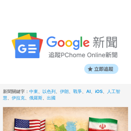
新聞關鍵字：
中東
、
以色列
、
伊朗
、
戰爭
、
AI
、
iOS
、
人工智
慧
、
伊拉克
、
俄羅斯
、
出國