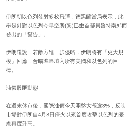
伊朗朝以色列發射多枚飛彈，德黑蘭當局表示，此
舉是針對以色列今早空襲(黎)巴嫩首都貝魯特南郊而
發出的「警告」。
伊朗還說，若敵方進一步侵略，伊朗將有「更大規
模」回應，會瞄準區域內所有美國和以色列的目
標。
油價股匯動態
在週末休市後，國際油價今天開盤大漲逾3%，反映
市場對伊朗自4月8日停火以來首度攻擊以色列的憂
慮再度升高。