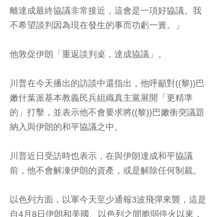
離達成最終協議非常接近，這會是一項好協議。我
不希望談判因為現在發生的事而功虧一簣。」
他敦促伊朗「重返談判桌，達成協議」。
川普在今天播出的訪談中還指出，他呼籲對((黎))巴
嫩什葉派基本教義民兵組織真主黨展開「更精準
的」打擊，並表示他不會要求將((黎))巴嫩衝突議題
納入與伊朗的和平協議之中。
川普近日受訪時也表示，在與伊朗達成和平協議
前，他不會解凍伊朗的資產，或是解除任何制裁。
以色列方面，以軍今天至少通報3波飛彈來襲，這是
自4月8日伊朗和美國、以色列之間脆弱停火以來，