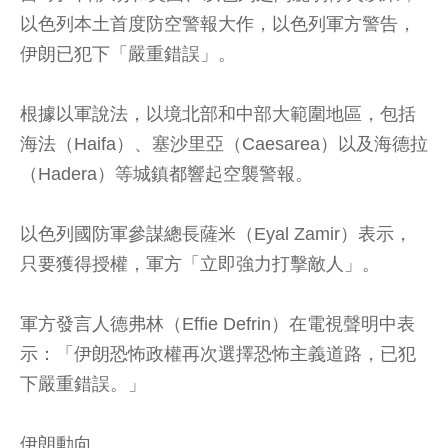
以色列本土首度防空警報大作，以色列軍方警告，
伊朗已犯下「嚴重錯誤」。
根據以軍說法，以境北部和中部大範圍地區，包括
海法（Haifa）、塞沙里亞（Caesarea）以及海德拉
（Hadera）等城鎮都響起空襲警報。
以色列國防軍參謀總長薩米（Eyal Zamir）表示，
只要獲得授權，軍方「立即強力打擊敵人」。
軍方發言人德弗林（Effie Defrin）在電視聲明中表
示：「伊朗恐怖政權再次選擇恐怖主義道路，已犯
下嚴重錯誤。」
伊朗動向