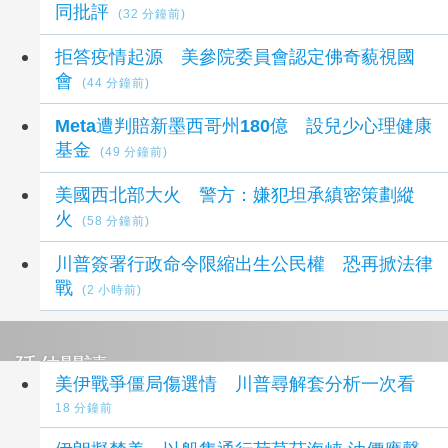
同批評
(32 分鐘前)
拒答疫情起源 美參院委員會認定佛奇藐視國
會
(44 分鐘前)
Meta遭判賠新墨西哥州180億 設兒少心理健康
基金
(49 分鐘前)
美國西北部大火 警方：嫌犯坦承縝密策劃縱
火
(58 分鐘前)
川普簽署行政命令限縮出生公民權 恐再掀法律
戰
(2 小時前)
延伸閱讀
美伊戰爭僵局傷選情 川普尋解套分析一次看
18 分鐘前