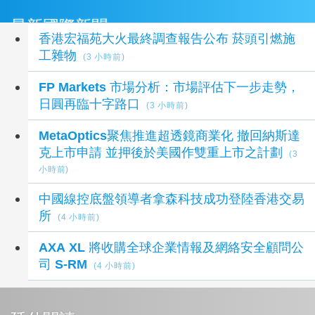
最新國際新聞
香港宏福苑大火最終調查報告公布 菸頭引燃施
工雜物
(3 小時前)
FP Markets 市場分析：市場評估下一步走勢，
日圓再臨十字路口
(3 小時前)
MetaOptics聚焦推進超透鏡商業化 撤回納斯達
克上市申請 並押後於美國作雙重上市之計劃
(3
小時前)
中國線控底盤領導者拿森科技成功登陸香港交易
所
(4 小時前)
AXA XL 將收購全球企業情報及網絡安全顧問公
司 S-RM
(4 小時前)