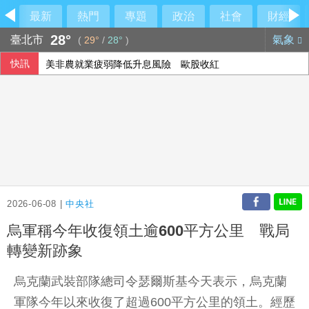
最新
熱門
專題
政治
社會
財經
28°
臺北市
氣象
(
29°
/
28°
)
快訊
美非農就業疲弱降低升息風險 歐股收紅
2026-06-08 |
中央社
烏軍稱今年收復領土逾600平方公里 戰局
轉變新跡象
烏克蘭武裝部隊總司令瑟爾斯基今天表示，烏克蘭
軍隊今年以來收復了超過600平方公里的領土。經歷