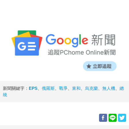
新聞關鍵字：
EPS
、
俄羅斯
、
戰爭
、
東和
、
烏克蘭
、
無人機
、
總
統