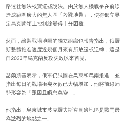
路透社無法核實這些說法。由於無人機戰爭在前線
造成範圍廣大的無人區「殺戮地帶」，使得獨立界
定烏克蘭領土控制線變得十分困難。
然而，繪製戰場地圖的獨立組織也報告指出，俄羅
斯整體推進速度近幾個月來有所放緩或逆轉，這是
自2023年烏克蘭反攻失敗以來首見。
瑟爾斯基表示，俄軍仍試圖在烏東和烏南推進，並
指出每日的戰場衝突次數已大幅增加，他將前線局
勢形容為「艱困且瞬息萬變」。
他指出，烏東城市波克羅夫斯克周邊地區是戰鬥最
為激烈的地點之一。