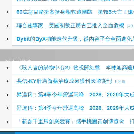
60歲翁目睹搶案挺身相救遭圍毆 搶救5天亡！嫌
聯合國專家：美國制裁正將古巴推入全面危機
(4
Bybit的ByX功能迭代升級，從內容平台全面
延伸閱讀
《殺人者的購物中心2》收視開紅盤 李棟旭高難
共信-KY肝癌新藥治療成果獲刊國際期刊
1 秒前
昇達科：第4季今年營運高峰 2028、2029年大
昇達科：第4季今年營運高峰 2028、2029年大
「新創千里馬創業競賽」攜手桃園青創博覽會 