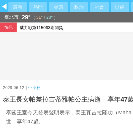
最新
熱門
專題
政治
社會
財經
29°
臺北市
(
31°
/
28°
)
快訊
威力彩第115063期開獎
日本最大AI資料中心將落腳秋田 阿聯酋擬投資2兆日圓
採購疫苗遭詐10.6億 慈濟聲明：深感痛心、已委託律師配合
立院總預算二輪協商再卡關 592億通刪、卓榮泰薪資凍結明
2026-06-12 |
中央社
泰王長女帕差拉吉蒂雅帕公主病逝 享年47
泰國王室今天發表聲明表示，泰王瓦吉拉隆功（Maha Vajiralo
世，享年47歲。