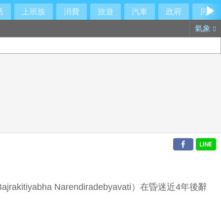
活
上班族
消費
旅遊
汽車
政府
房產
氣象
tiyabha Narendiradebyavati）在昏迷近4年後辭