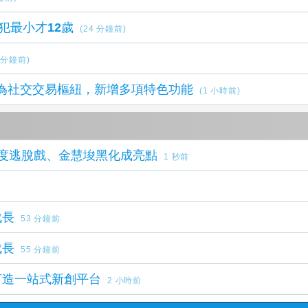
犯最小才12歲
(24 分鐘前)
9 分鐘前)
進化為社交交易樞紐，新增多項特色功能
(1 小時前)
度逃脫戲、金慧埈黑化成亮點
1 秒前
成長
53 分鐘前
成長
55 分鐘前
打造一站式新創平台
2 小時前