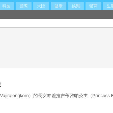
科技
國際
大陸
健康
娛樂
體育
生
調查
拚表決
歲
ngkorn）的長女帕差拉吉蒂雅帕公主（Princess Bajraki