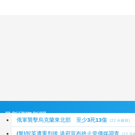
最新國際新聞
俄軍襲擊烏克蘭東北部 至少3死13傷
(22 分鐘前)
(黎)智英遭重判後 港府宣布終止壹傳媒調查
(22 分