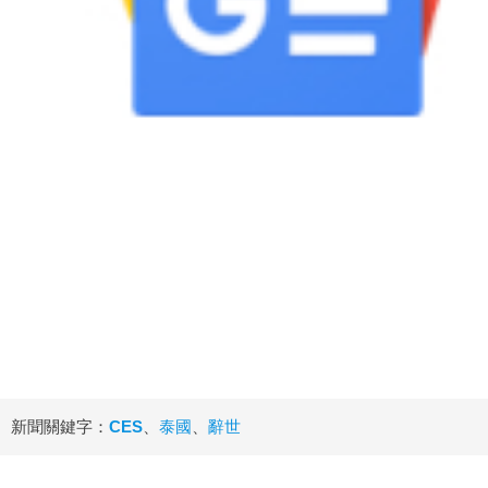
新聞關鍵字：
CES
、
泰國
、
辭世