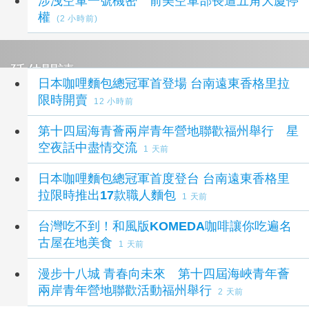
涉洩空軍一號機密 前美空軍部長遭五角大廈停
權
(2 小時前)
延伸閱讀
日本咖哩麵包總冠軍首登場 台南遠東香格里拉
限時開賣
12 小時前
第十四屆海青薈兩岸青年營地聯歡福州舉行 星
空夜話中盡情交流
1 天前
日本咖哩麵包總冠軍首度登台 台南遠東香格里
拉限時推出17款職人麵包
1 天前
台灣吃不到！和風版KOMEDA咖啡讓你吃遍名
古屋在地美食
1 天前
漫步十八城 青春向未來 第十四屆海峽青年薈
兩岸青年營地聯歡活動福州舉行
2 天前