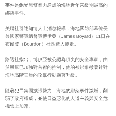
事件是飽受黑幫暴力肆虐的海地近年來級別最高的
綁架事件。
美聯社引述知情人士消息報導，海地國防部幕僚長
兼國家警察總督察博伊亞（James Boyard）11日在
布爾登（Bourdon）社區遭人擄走。
路透社指出，博伊亞被公認為頂尖的安全專家，由
於黑幫已加強對首都的控制，他的被綁象徵著針對
海地高階官員的攻擊行動顯著升級。
隨著犯罪集團擴張勢力，海地的綁架事件激增，削
弱了政府權威，並使日益惡化的人道主義與安全危
機雪上加霜。