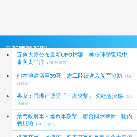
最新國際新聞
五角大廈公布最新UFO檔案 神秘球體驚現中
東與太平洋
(38 分鐘前)
熊本地震增至39死 志工陸續進入災區協助
(49
分鐘前)
專家：香港正遭受「三疫夾擊」 勿輕忽流感
(56
分鐘前)
葉門政府軍回應叛軍攻擊 聯合國示警新一輪內
戰風險
(56 分鐘前)