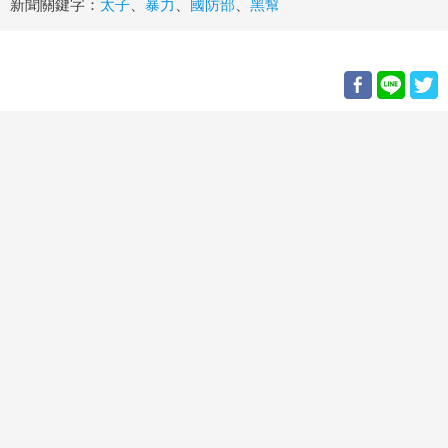
新聞關鍵字：
太子
、
暴力
、
國防部
、
黑幫