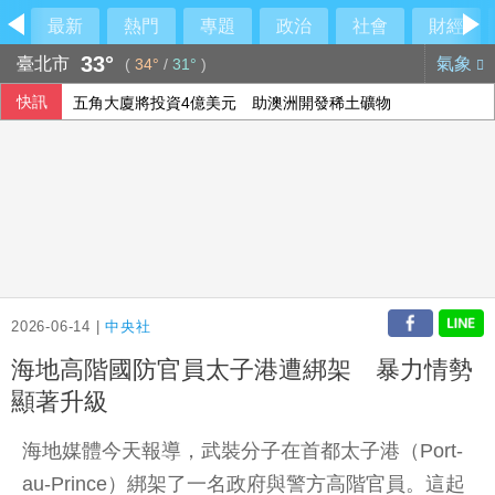
最新
熱門
專題
政治
社會
財經
33°
臺北市
氣象
(
34°
/
31°
)
快訊
五角大廈將投資4億美元 助澳洲開發稀土礦物
巨大轉虧為盈 上半年EPS1.11元H2審慎樂觀
油價連兩週凍漲 中油下週汽柴油價格不調整
守桃機！陸射劍二防空部署 雷霆2000殲敵
2026-06-14 |
中央社
海地高階國防官員太子港遭綁架 暴力情勢
顯著升級
海地媒體今天報導，武裝分子在首都太子港（Port-
au-Prince）綁架了一名政府與警方高階官員。這起