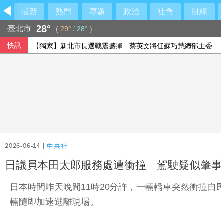
最新
熱門
專題
政治
社會
財經
28°
臺北市
(
29°
/
28°
)
快訊
【獨家】新北市長選戰震撼彈 蔡英文將任蘇巧慧總部主委
2026-06-14 |
中央社
日議員本田太郎服務處遭衝撞 駕駛疑似肇
日本時間昨天晚間11時20分許，一輛轎車突然衝撞
輛隨即加速逃離現場。