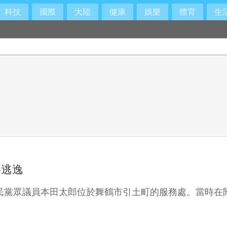
科技
國際
大陸
健康
娛樂
體育
生
事逃逸
自民黨眾議員本田太郎位於舞鶴市引土町的服務處。當時