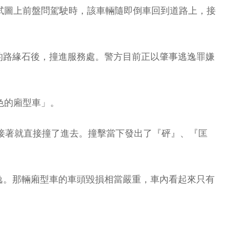
試圖上前盤問駕駛時，該車輛隨即倒車回到道路上，接
的路緣石後，撞進服務處。警方目前正以肇事逃逸罪嫌
色的廂型車」。
，接著就直接撞了進去。撞擊當下發出了『砰』、『匡
逸。那輛廂型車的車頭毀損相當嚴重，車內看起來只有