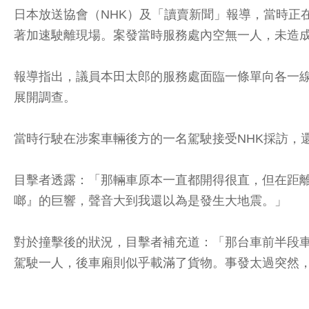
日本放送協會（NHK）及「讀賣新聞」報導，當時正
著加速駛離現場。案發當時服務處內空無一人，未造
報導指出，議員本田太郎的服務處面臨一條單向各一
展開調查。
當時行駛在涉案車輛後方的一名駕駛接受NHK採訪，
目擊者透露：「那輛車原本一直都開得很直，但在距離
啷』的巨響，聲音大到我還以為是發生大地震。」
對於撞擊後的狀況，目擊者補充道：「那台車前半段
駕駛一人，後車廂則似乎載滿了貨物。事發太過突然