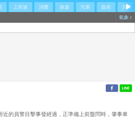
活
上班族
消費
旅遊
汽車
政府
房產
氣象
在附近的員警目擊事發經過，正準備上前盤問時，肇事車