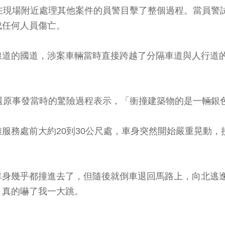
在現場附近處理其他案件的員警目擊了整個過程。當員警
成任何人員傷亡。
線道的國道，涉案車輛當時直接跨越了分隔車道與人行道
還原事發當時的驚險過程表示，「衝撞建築物的是一輛銀
服務處前大約20到30公尺處，車身突然開始嚴重晃動
車身幾乎都撞進去了，但隨後就倒車退回馬路上，向北逃
，真的嚇了我一大跳。