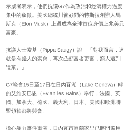
示威者表示，他們抗議G7作為政治和經濟權力過度
集中的象徵。美國總統川普顧問的特斯拉創辦人馬
斯克（Elon Musk）上週成為全球首位身價上兆美元
富豪。
抗議人士索基（Pippa Saugy）說：「對我而言，這
就是有錢人的聚會，再次凸顯富者更富，窮人遭到
遺棄。」
G7峰會15日至17日在日內瓦湖（Lake Geneva）畔
的艾維安巴恩（Evian-les-Bains）舉行，法國、英
國、加拿大、德國、義大利、日本、美國和歐洲聯
盟領袖都將與會。
擔心暴力事件重演，日內瓦市區商家早已將門窗用