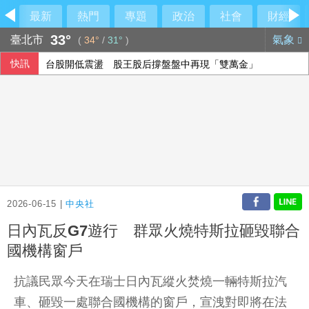
最新
熱門
專題
政治
社會
財經
33°
臺北市
氣象
(
34°
/
31°
)
快訊
台股開低震盪 股王股后撐盤盤中再現「雙萬金」
白委妥協仍堅持凍預算！韓國瑜笑虧陳清龍
漢光42演習登場！卓揆：政府當國軍最強後盾
今是關聖帝君聖誕 李四川曝辦公室的關公像是「侯友宜親傳
2026-06-15 |
中央社
日內瓦反G7遊行 群眾火燒特斯拉砸毀聯合
國機構窗戶
抗議民眾今天在瑞士日內瓦縱火焚燒一輛特斯拉汽
車、砸毀一處聯合國機構的窗戶，宣洩對即將在法