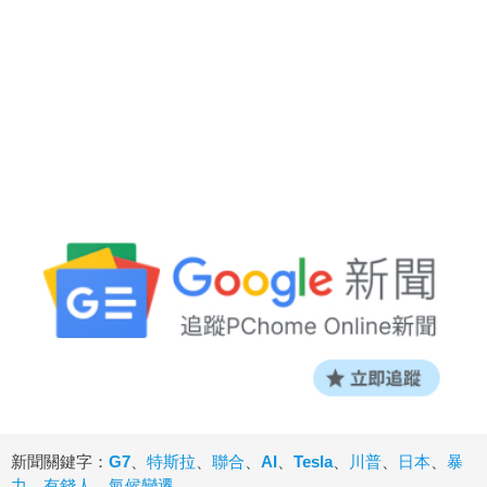
新聞關鍵字：
G7
、
特斯拉
、
聯合
、
AI
、
Tesla
、
川普
、
日本
、
暴
力
、
有錢人
、
氣候變遷