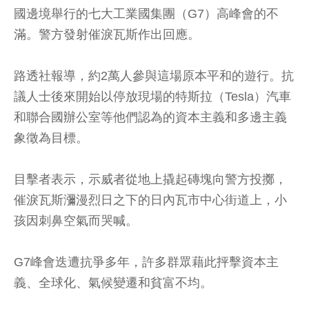
國邊境舉行的七大工業國集團（G7）高峰會的不
滿。警方發射催淚瓦斯作出回應。
路透社報導，約2萬人參與這場原本平和的遊行。抗
議人士後來開始以停放現場的特斯拉（Tesla）汽車
和聯合國辦公室等他們認為的資本主義和多邊主義
象徵為目標。
目擊者表示，示威者從地上撬起磚塊向警方投擲，
催淚瓦斯瀰漫烈日之下的日內瓦市中心街道上，小
孩因刺鼻空氣而哭喊。
G7峰會迭遭抗爭多年，許多群眾藉此抨擊資本主
義、全球化、氣候變遷和貧富不均。