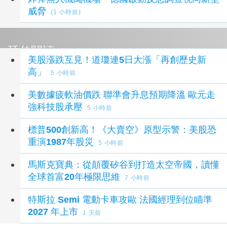
威脅
(1 小時前)
延伸閱讀
美股漲跌互見！道瓊連5日大漲「再創歷史新
高」
5 小時前
美數據疲軟油價跌 聯準會升息預期降溫 歐元走
強科技股承壓
5 小時前
標普500創新高！《大賣空》原型示警：美股恐
重演1987年股災
5 小時前
馬斯克寶典：從顛覆矽谷到打造太空帝國，讀懂
全球首富20年極限思維
7 小時前
特斯拉 Semi 電動卡車攻歐 法國經理到位瞄準
2027 年上市
1 天前