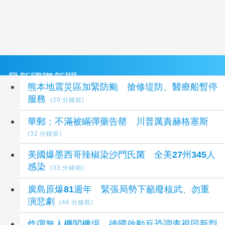
最新國際新聞
熊本地震災區加緊防颱 搶修堤防、醫療船暫停
服務
(20 分鐘前)
華郵：不滿被瞞彈藥告罄 川普厲責赫格塞斯
(32 分鐘前)
美國爆墨西哥辣椒染沙門氏菌 全美27州345人
感染
(33 分鐘前)
廣島原爆81週年 緊張局勢下籲廢核武、勿重
演悲劇
(46 分鐘前)
炸彈無人機闖機場 德國啟動反恐調查視同新型