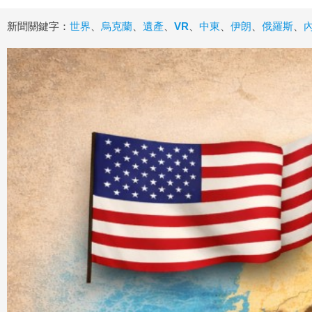
新聞關鍵字：
世界
、
烏克蘭
、
遺產
、
VR
、
中東
、
伊朗
、
俄羅斯
、