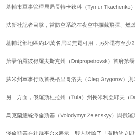
基輔市軍事管理局局長特卡欽科（Tymur Tkache
法新社記者目擊，當防空系統在夜空中攔截飛彈、燃
基輔北部地區約14萬名居民無電可用，另外還有至少2
第聶伯羅彼得羅夫斯克州（Dnipropetrovsk）首府
蘇米州軍事行政首長格里哥洛夫（Oleg Grygoro
另一方面，俄羅斯杜拉州（Tula）州長米利亞耶夫（Dm
烏克蘭總統澤倫斯基（Volodymyr Zelenskyy）
澤倫斯基在社群平台X表示，雙方討論了「有助於立