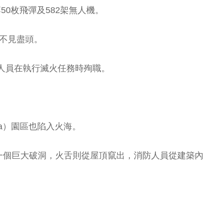
0枚飛彈及582架無人機。
不見盡頭。
救難人員在執行滅火任務時殉職。
vra）園區也陷入火海。
側出現一個巨大破洞，火舌則從屋頂竄出，消防人員從建築內