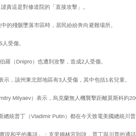
nko）譴責這是對修道院的「直接攻擊」。
燒中的殘骸墜落市區時，居民紛紛奔向避難場所。
5人受傷。
第聶伯羅（Dnipro）也遭到攻擊，造成2人受傷。
v）則表示，該州東北部地區有3人受傷，其中包括1名兒童。
itry Milyaev）表示，烏克蘭無人機襲擊距離莫斯科約
與俄羅斯總統普丁（Vladimir Putin）都在今天致電美國總
即實現和平的事項」；克里姆林宮則說，普丁與川普的通