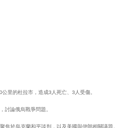
200公里的杜拉市，造成3人死亡、3人受傷。
統川普，討論俄烏戰爭問題。
話聚焦於烏克蘭和平談判，以及美國與伊朗相關議題。