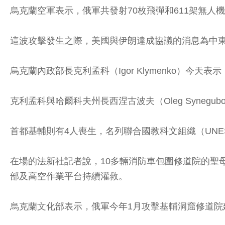
烏克蘭空軍表示，俄軍共發射70枚飛彈和611架無人
這波攻擊發生之際，美國與伊朗達成協議的消息為中
烏克蘭內政部長克利孟科（Igor Klymenko）今
克利孟科與哈爾科夫州長西涅古波夫（Oleg Synegu
首都基輔則有4人喪生，名列聯合國教科文組織（UNESCO
在場的法新社記者說，10多輛消防車包圍修道院的聖母安息
部及高空作業平台持續灌救。
烏克蘭文化部表示，俄軍今年1月攻擊基輔洞窟修道院