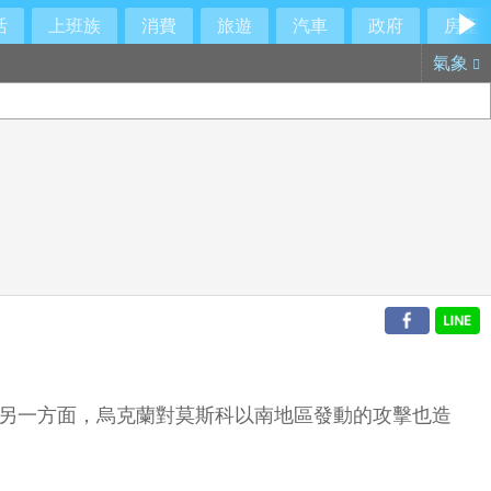
活
上班族
消費
旅遊
汽車
政府
房產
氣象
；另一方面，烏克蘭對莫斯科以南地區發動的攻擊也造