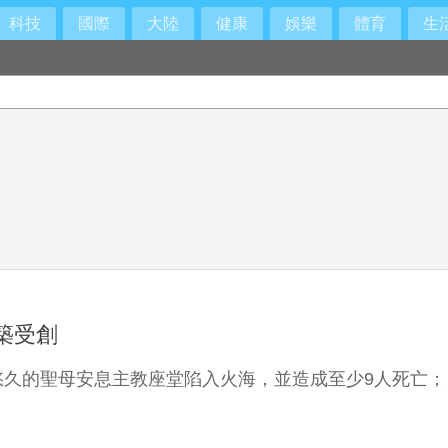
科技
國際
大陸
健康
娛樂
體育
生
築受創
悠久的聖母安息主教座堂陷入火海，並造成至少9人死亡