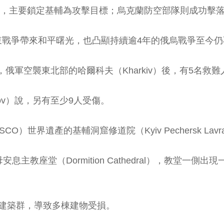
機，主要鎖定基輔為攻擊目標；烏克蘭防空部隊則成功擊落5
東戰爭帶來和平曙光，也凸顯持續逾4年的俄烏戰爭至今仍
天表示，俄軍空襲東北部的哈爾科夫（Kharkiv）後，有5名
bov）說，另有至少9人受傷。
）世界遺產的基輔洞窟修道院（Kyiv Pechersk La
主教座堂（Dormition Cathedral），教堂一
建築群，導致多棟建物受損。