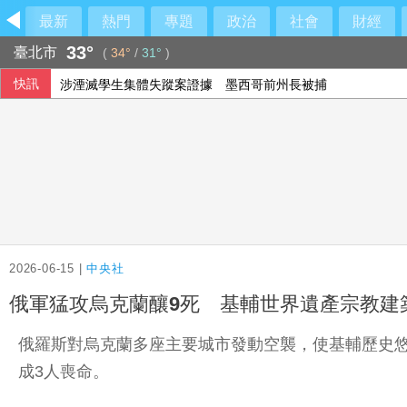
最新
熱門
專題
政治
社會
財經
33°
臺北市
(
34°
/
31°
)
快訊
涉湮滅學生集體失蹤案證據 墨西哥前州長被捕
過馬路與大貨車發生碰撞 台中神岡89歲婦人不治
綠提案罰單收入50%用於改善交通 藍白否決未列案
中國試射飛彈 太平洋島國論壇外長未能一致譴責
2026-06-15 |
中央社
俄軍猛攻烏克蘭釀9死 基輔世界遺產宗教建
俄羅斯對烏克蘭多座主要城市發動空襲，使基輔歷史
成3人喪命。