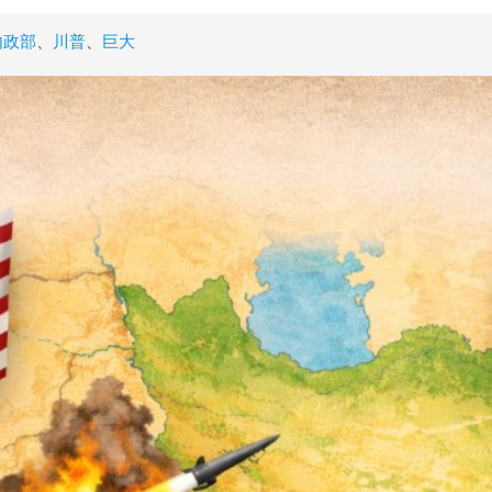
內政部
、
川普
、
巨大