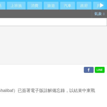
活
上班族
消費
旅遊
汽車
政府
房產
氣象
halibaf）已簽署電子版諒解備忘錄，以結束中東戰