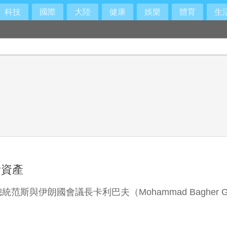
科技
國際
大陸
健康
娛樂
體育
生
伊資產
與伊朗國會議長卡利巴夫（Mohammad Bagher G