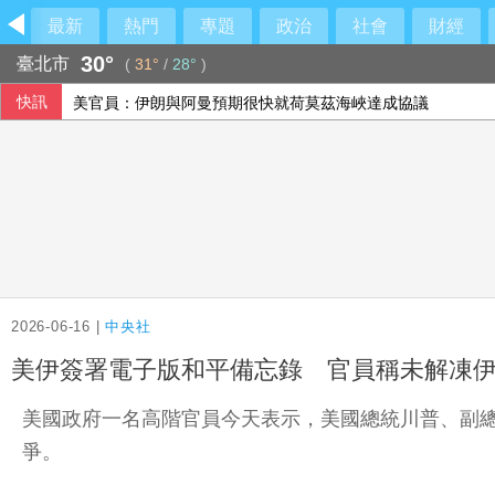
最新
熱門
專題
政治
社會
財經
30°
臺北市
(
31°
/
28°
)
快訊
美官員：伊朗與阿曼預期很快就荷莫茲海峽達成協議
2026-06-16 |
中央社
美伊簽署電子版和平備忘錄 官員稱未解凍
美國政府一名高階官員今天表示，美國總統川普、副總統范斯
爭。