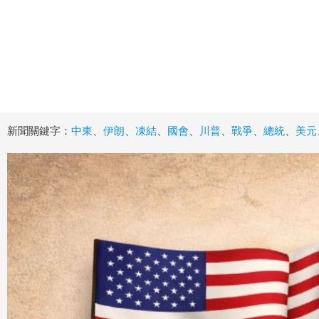
新聞關鍵字：
中東
、
伊朗
、
凍結
、
國會
、
川普
、
戰爭
、
總統
、
美元