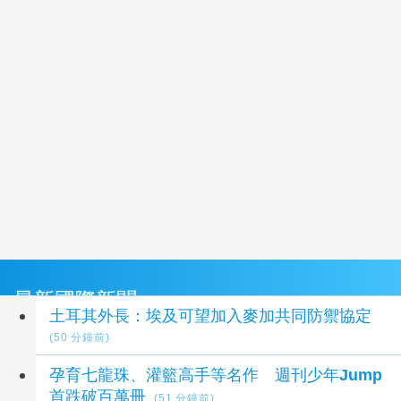
最新國際新聞
土耳其外長：埃及可望加入麥加共同防禦協定
(50 分鐘前)
孕育七龍珠、灌籃高手等名作 週刊少年Jump
首跌破百萬冊
(51 分鐘前)