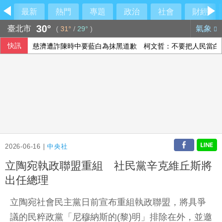
最新
熱門
專題
政治
社會
財經
30°
臺北市
氣象
(
31°
/
29°
)
快訊
慈濟遭詐陳時中要藍白為抹黑道歉 柯文哲：不要把人民當白
嘉義行人繞違停貨車遭撞1死1傷 駕駛10萬交保
孕育七龍珠、灌籃高手等名作 週刊少年Jump首跌破百萬冊
李逸洋拒出席長崎和平典禮 就為抗議這件事
2026-06-16 |
中央社
立陶宛執政聯盟重組 社民黨辛克維丘斯將
出任總理
立陶宛社會民主黨日前宣布重組執政聯盟，將具爭
議的民粹政黨「尼穆納斯的(黎)明」排除在外，並邀