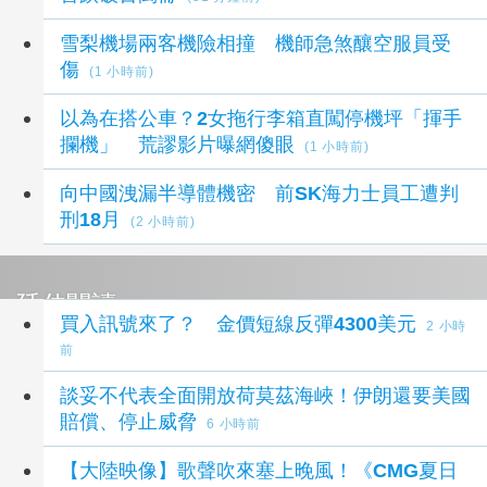
雪梨機場兩客機險相撞 機師急煞釀空服員受
傷
(1 小時前)
以為在搭公車？2女拖行李箱直闖停機坪「揮手
攔機」 荒謬影片曝網傻眼
(1 小時前)
向中國洩漏半導體機密 前SK海力士員工遭判
刑18月
(2 小時前)
延伸閱讀
買入訊號來了？ 金價短線反彈4300美元
2 小時
前
談妥不代表全面開放荷莫茲海峽！伊朗還要美國
賠償、停止威脅
6 小時前
【大陸映像】歌聲吹來塞上晚風！《CMG夏日