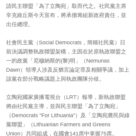
請民主聯盟「為了立陶宛」取而代之。社民黨主席
辛克維丘斯今天宣布，將承擔籌組新政府責任，並
出任總理。
社會民主黨（Social Democrats，簡稱社民黨）日
前決議調整執政聯盟架構，主因在於原執政聯盟之
一的政黨「尼穆納斯的(黎)明」（Nemunas
Dawn）領導人涉及反猶言論定罪及相關爭議，加上
該黨在部分戰略議題上與執政團隊分歧。
立陶宛國家廣播電視台（LRT）報導，新執政聯盟
將由社民黨主導，並與民主聯盟「為了立陶宛」
（Democrats "For Lithuania"）及「立陶宛農民與綠
黨聯盟」（Lithuanian Farmers and Greens
Union）共同組成，在國會141席中掌握75席。