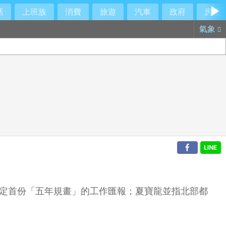
活
上班族
消費
旅遊
汽車
政府
房產
氣象
制定首份「五年規畫」的工作匯報；夏寶龍並指北部都