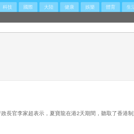
科技
國際
大陸
健康
娛樂
體育
生
行政長官李家超表示，夏寶龍在港2天期間，聽取了香港