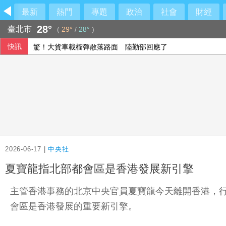
最新
熱門
專題
政治
社會
財經
28°
臺北市
(
29°
/
28°
)
快訊
驚！大貨車載榴彈散落路面 陸勤部回應了
今年5-6月電子發票 113人抱走4大獎近2.5億
漢光演習 化學兵30分鐘內設站、演練戰甲車除污7程序
韓足協爆15年前性招待外籍裁判 涉案7場比賽零敗仗
2026-06-17 |
中央社
夏寶龍指北部都會區是香港發展新引擎
主管香港事務的北京中央官員夏寶龍今天離開香港，
會區是香港發展的重要新引擎。