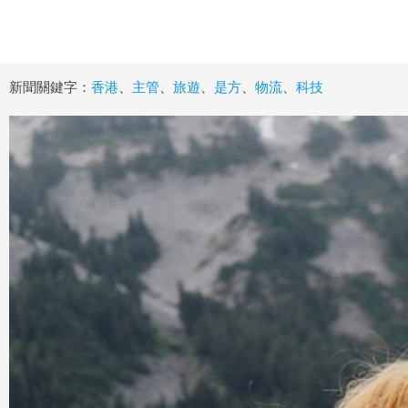
新聞關鍵字：
香港
、
主管
、
旅遊
、
是方
、
物流
、
科技