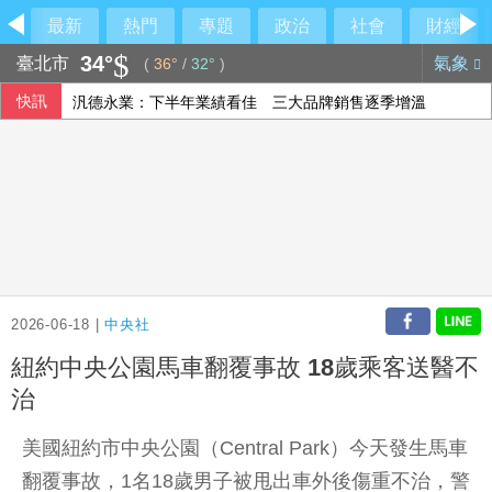
最新
熱門
專題
政治
社會
財經
34°
臺北市
氣象
(
36°
/
32°
)
快訊
汎德永業：下半年業績看佳 三大品牌銷售逐季增溫
美戰爭部次長：美盼夥伴加強國防 以實力建構和平
美官員駁撤出亞洲 強調擴大盟友合作維持印太平衡
爽吃米其林錯過飛機？王育敏全甩鍋給「它」
2026-06-18 |
中央社
紐約中央公園馬車翻覆事故 18歲乘客送醫不
治
美國紐約市中央公園（Central Park）今天發生馬車
翻覆事故，1名18歲男子被甩出車外後傷重不治，警