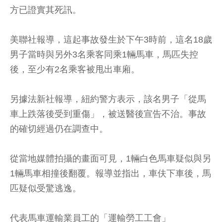
方已證實其死訊。
美聯社報導，這起事故發生於下午3時前，這名18歲
男子當時與另外3名乘客同乘1輛馬車，馬匹失控
後，至少有2名乘客被甩出車廂。
另據法新社報導，紐約警方表示，該名男子「從馬
車上跌落後受到重傷」，被送醫後宣告不治。事故
的確切經過仍在調查中。
從當地媒體拍攝的畫面可見，1輛白色馬車疑似與另
1輛馬車相撞後翻覆。報導並指出，車伕下車後，馬
匹疑似受驚逃逸。
代表馬車運輸業員工的「運輸勞工工會」