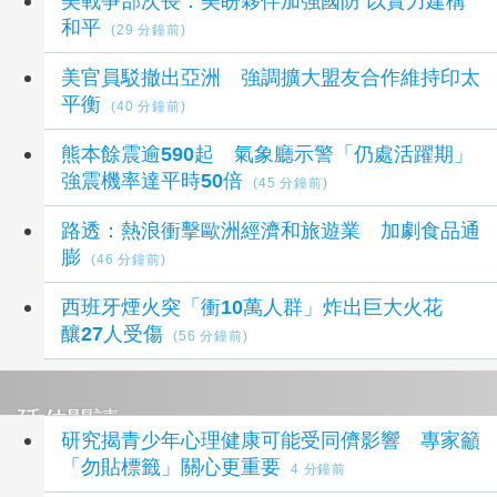
美戰爭部次長：美盼夥伴加強國防 以實力建構
和平
(29 分鐘前)
美官員駁撤出亞洲 強調擴大盟友合作維持印太
平衡
(40 分鐘前)
熊本餘震逾590起 氣象廳示警「仍處活躍期」
強震機率達平時50倍
(45 分鐘前)
路透：熱浪衝擊歐洲經濟和旅遊業 加劇食品通
膨
(46 分鐘前)
西班牙煙火突「衝10萬人群」炸出巨大火花
釀27人受傷
(56 分鐘前)
延伸閱讀
研究揭青少年心理健康可能受同儕影響 專家籲
「勿貼標籤」關心更重要
4 分鐘前